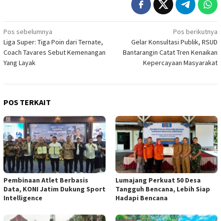
Navigasi
Pos sebelumnya
Pos berikutnya
Liga Super: Tiga Poin dari Ternate,
Gelar Konsultasi Publik, RSUD
pos
Coach Tavares Sebut Kemenangan
Bantarangin Catat Tren Kenaikan
Yang Layak
Kepercayaan Masyarakat
POS TERKAIT
Pembinaan Atlet Berbasis
Lumajang Perkuat 50 Desa
Data, KONI Jatim Dukung Sport
Tangguh Bencana, Lebih Siap
Intelligence
Hadapi Bencana