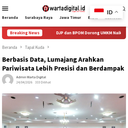
Loncat
Menu
ke
ID
Mobile
konten
Beranda
Surabaya Raya
Jawa Timur
Ekbis
Nasional
en 2026
Breaking News
DJP dan BPOM Dorong UMKM Naik Kelas melalui Int
Beranda
Tapal Kuda
Berbasis Data, Lumajang Arahkan
Pariwisata Lebih Presisi dan Berdampak
Admin Warta Digital
24/04/2026
333 Dilihat