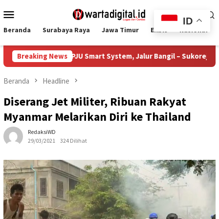
Loncat
Menu
ke
ID
Mobile
konten
Beranda
Surabaya Raya
Jawa Timur
Ekbis
Nasional
Bangun 385 PJU Smart System, Jalur Bangil – Sukorejo Kini Tera
Breaking News
Beranda
Headline
Diserang Jet Militer, Ribuan Rakyat
Myanmar Melarikan Diri ke Thailand
RedaksiWD
29/03/2021
324 Dilihat