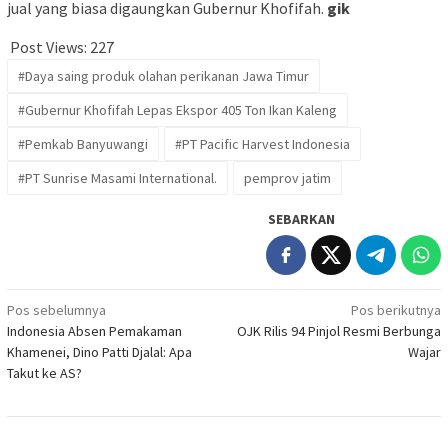
jual yang biasa digaungkan Gubernur Khofifah.
gik
Post Views:
227
#Daya saing produk olahan perikanan Jawa Timur
#Gubernur Khofifah Lepas Ekspor 405 Ton Ikan Kaleng
#Pemkab Banyuwangi
#PT Pacific Harvest Indonesia
#PT Sunrise Masami International.
pemprov jatim
SEBARKAN
Navigasi
Pos sebelumnya
Pos berikutnya
Indonesia Absen Pemakaman
OJK Rilis 94 Pinjol Resmi Berbunga
pos
Khamenei, Dino Patti Djalal: Apa
Wajar
Takut ke AS?