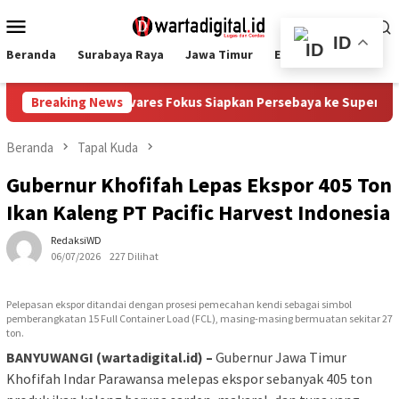
Loncat
Menu
ke
Mobile
ID
konten
Beranda
Surabaya Raya
Jawa Timur
Ekbis
Nasional
esiden, Coach Tavares Fokus Siapkan Persebaya ke Super League
Breaking News
Beranda
Tapal Kuda
Gubernur Khofifah Lepas Ekspor 405 Ton
Ikan Kaleng PT Pacific Harvest Indonesia
RedaksiWD
06/07/2026
227 Dilihat
Pelepasan ekspor ditandai dengan prosesi pemecahan kendi sebagai simbol
pemberangkatan 15 Full Container Load (FCL), masing-masing bermuatan sekitar 27
ton.
BANYUWANGI (wartadigital.id) –
Gubernur Jawa Timur
Khofifah Indar Parawansa melepas ekspor sebanyak 405 ton