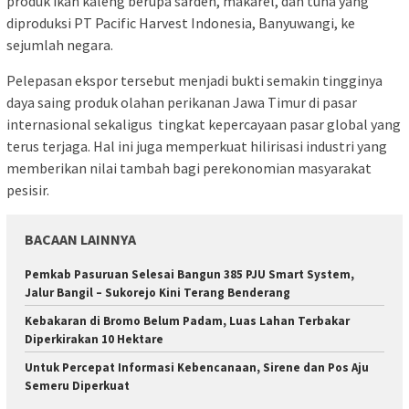
produk ikan kaleng berupa sarden, makarel, dan tuna yang
diproduksi PT Pacific Harvest Indonesia, Banyuwangi, ke
sejumlah negara.
Pelepasan ekspor tersebut menjadi bukti semakin tingginya
daya saing produk olahan perikanan Jawa Timur di pasar
internasional sekaligus tingkat kepercayaan pasar global yang
terus terjaga. Hal ini juga memperkuat hilirisasi industri yang
memberikan nilai tambah bagi perekonomian masyarakat
pesisir.
BACAAN LAINNYA
Pemkab Pasuruan Selesai Bangun 385 PJU Smart System,
Jalur Bangil – Sukorejo Kini Terang Benderang
Kebakaran di Bromo Belum Padam, Luas Lahan Terbakar
Diperkirakan 10 Hektare
Untuk Percepat Informasi Kebencanaan, Sirene dan Pos Aju
Semeru Diperkuat