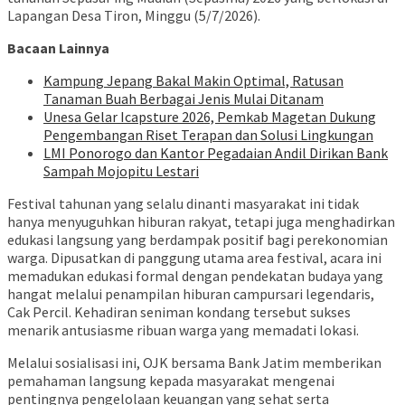
Lapangan Desa Tiron, Minggu (5/7/2026).
Bacaan Lainnya
Kampung Jepang Bakal Makin Optimal, Ratusan
Tanaman Buah Berbagai Jenis Mulai Ditanam
Unesa Gelar Icapsture 2026, Pemkab Magetan Dukung
Pengembangan Riset Terapan dan Solusi Lingkungan
LMI Ponorogo dan Kantor Pegadaian Andil Dirikan Bank
Sampah Mojopitu Lestari
Festival tahunan yang selalu dinanti masyarakat ini tidak
hanya menyuguhkan hiburan rakyat, tetapi juga menghadirkan
edukasi langsung yang berdampak positif bagi perekonomian
warga. Dipusatkan di panggung utama area festival, acara ini
memadukan edukasi formal dengan pendekatan budaya yang
hangat melalui penampilan hiburan campursari legendaris,
Cak Percil. Kehadiran seniman kondang tersebut sukses
menarik antusiasme ribuan warga yang memadati lokasi.
Melalui sosialisasi ini, OJK bersama Bank Jatim memberikan
pemahaman langsung kepada masyarakat mengenai
pentingnya pengelolaan keuangan yang sehat serta