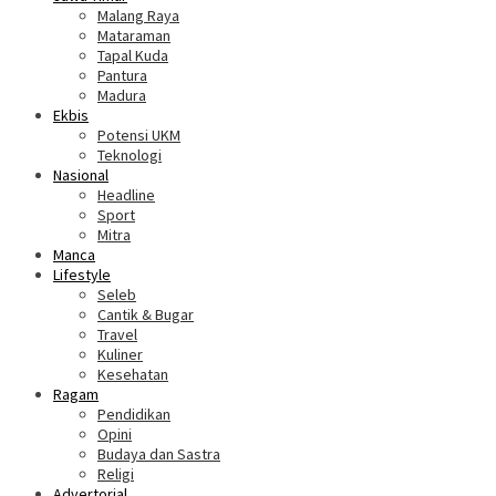
Malang Raya
Mataraman
Tapal Kuda
Pantura
Madura
Ekbis
Potensi UKM
Teknologi
Nasional
Headline
Sport
Mitra
Manca
Lifestyle
Seleb
Cantik & Bugar
Travel
Kuliner
Kesehatan
Ragam
Pendidikan
Opini
Budaya dan Sastra
Religi
Advertorial