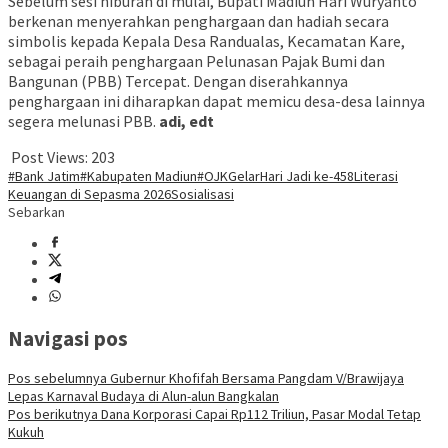
Sebelum sesi hiburan di mulai, Bupati Madiun Hari Wuryanto
berkenan menyerahkan penghargaan dan hadiah secara
simbolis kepada Kepala Desa Randualas, Kecamatan Kare,
sebagai peraih penghargaan Pelunasan Pajak Bumi dan
Bangunan (PBB) Tercepat. Dengan diserahkannya
penghargaan ini diharapkan dapat memicu desa-desa lainnya
segera melunasi PBB.
adi, edt
Post Views:
203
#Bank Jatim
#Kabupaten Madiun
#OJK
Gelar
Hari Jadi ke-458
Literasi
Keuangan di Sepasma 2026
Sosialisasi
Sebarkan
Navigasi pos
Pos sebelumnya
Gubernur Khofifah Bersama Pangdam V/Brawijaya
Lepas Karnaval Budaya di Alun-alun Bangkalan
Pos berikutnya
Dana Korporasi Capai Rp112 Triliun, Pasar Modal Tetap
Kukuh