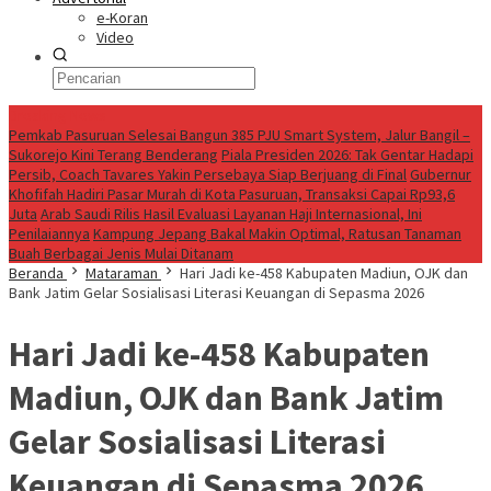
e-Koran
Video
Breaking News
Pemkab Pasuruan Selesai Bangun 385 PJU Smart System, Jalur Bangil –
Sukorejo Kini Terang Benderang
Piala Presiden 2026: Tak Gentar Hadapi
Persib, Coach Tavares Yakin Persebaya Siap Berjuang di Final
Gubernur
Khofifah Hadiri Pasar Murah di Kota Pasuruan, Transaksi Capai Rp93,6
Juta
Arab Saudi Rilis Hasil Evaluasi Layanan Haji Internasional, Ini
Penilaiannya
Kampung Jepang Bakal Makin Optimal, Ratusan Tanaman
Buah Berbagai Jenis Mulai Ditanam
Beranda
Mataraman
Hari Jadi ke-458 Kabupaten Madiun, OJK dan
Bank Jatim Gelar Sosialisasi Literasi Keuangan di Sepasma 2026
Hari Jadi ke-458 Kabupaten
Madiun, OJK dan Bank Jatim
Gelar Sosialisasi Literasi
Keuangan di Sepasma 2026