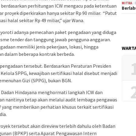
MITRA
hal, berdasarkan perhitungan ICW mengacu pada ketentuan
Berlab
ajar proyek diperkirakan hanya sekitar Rp 90 miliar. “Patut
si halal sekitar Rp 49 miliar,” ujar Wana.
nyoroti adanya pemecahan paket pengadaan yang diduga
isme tender dan tanggung jawab pengguna anggaran.
daan memiliki jenis pekerjaan, lokasi, hingga
WARTA
an dalam beberapa kontrak berbeda.
pengadaan tersebut. Berdasarkan Peraturan Presiden
elola SPPG, kewajiban sertifikasi halal disebut menjadi
emenuhan Gizi (SPPG), bukan BGN.
N Dadan Hindayana menghormati langkah ICW dan
n nantinya tetap akan melalui audit lembaga pengawas
 yang memberikan perhatian khusus terkait sertifikasi
dia.
yek tersebut akan direview terlebih dahulu oleh Badan
nan (BPKP) serta Aparat Pengawasan Intern