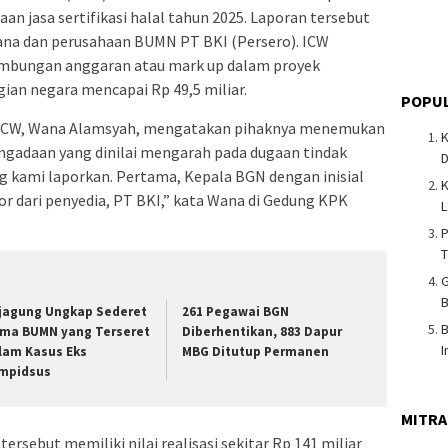
an jasa sertifikasi halal tahun 2025. Laporan tersebut
na dan perusahaan BUMN PT BKI (Persero). ICW
mbungan anggaran atau mark up dalam proyek
ugian negara mencapai Rp 49,5 miliar.
POPUL
si ICW, Wana Alamsyah, mengatakan pihaknya menemukan
K
ngadaan yang dinilai mengarah pada dugaan tindak
ng kami laporkan. Pertama, Kepala BGN dengan inisial
K
or dari penyedia, PT BKI,” kata Wana di Gedung KPK
L
P
T
G
B
jagung Ungkap Sederet
261 Pegawai BGN
B
ma BUMN yang Terseret
Diberhentikan, 883 Dapur
I
lam Kasus Eks
MBG Ditutup Permanen
mpidsus
MITRA
tersebut memiliki nilai realisasi sekitar Rp 141 miliar