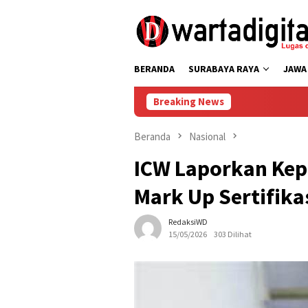
Loncat
ke
konten
BERANDA
SURABAYA RAYA
JAWA
Breaking News
Piala Presid
Beranda
Nasional
ICW Laporkan Kep
Mark Up Sertifikas
RedaksiWD
15/05/2026
303 Dilihat