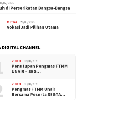
01/07/2026
uh di Perserikatan Bangsa-Bangsa
MITRA
29/06/2026
Vokasi Jadi Pilihan Utama
 DIGITAL CHANNEL
1
VIDEO
03/08/2026
Penutupan Pengmas FTMM
UNAIR – SEG…
2
VIDEO
01/08/2026
Pengmas FTMM Unair
Bersama Peserta SEGTA…