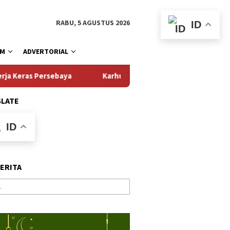
RABU, 5 AGUSTUS 2026
ID
AM
ADVERTORIAL
rsebaya
Karhutla Bromo: BPBD Jatim Kerahkan Drone Wat
SLATE
ID
BERITA