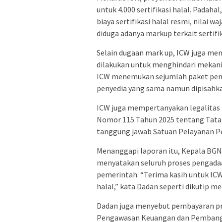
untuk 4.000 sertifikasi halal. Pada
biaya sertifikasi halal resmi, nilai w
diduga adanya markup terkait sertifika
Selain dugaan mark up, ICW juga me
dilakukan untuk menghindari mekan
ICW menemukan sejumlah paket penga
penyedia yang sama namun dipisahk
ICW juga mempertanyakan legalitas 
Nomor 115 Tahun 2025 tentang Tata K
tanggung jawab Satuan Pelayanan P
Menanggapi laporan itu, Kepala BG
menyatakan seluruh proses pengadaa
pemerintah. “Terima kasih untuk ICW
halal,” kata Dadan seperti dikutip me
Dadan juga menyebut pembayaran pro
Pengawasan Keuangan dan Pembangu