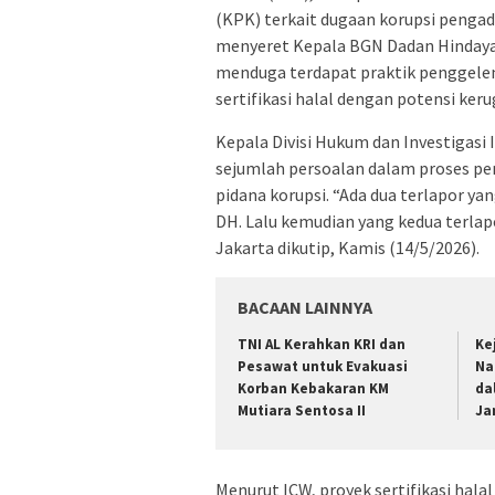
(KPK) terkait dugaan korupsi pengada
menyeret Kepala BGN Dadan Hindaya
menduga terdapat praktik penggele
sertifikasi halal dengan potensi ker
Kepala Divisi Hukum dan Investiga
sejumlah persoalan dalam proses pe
pidana korupsi. “Ada dua terlapor ya
DH. Lalu kemudian yang kedua terlap
Jakarta dikutip, Kamis (14/5/2026).
BACAAN LAINNYA
TNI AL Kerahkan KRI dan
Ke
Pesawat untuk Evakuasi
Na
Korban Kebakaran KM
da
Mutiara Sentosa II
Ja
Menurut ICW, proyek sertifikasi halal 