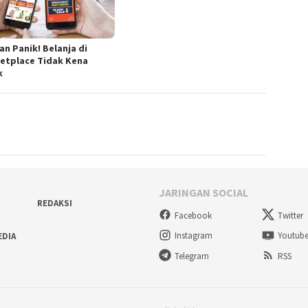
an Panik! Belanja di
etplace Tidak Kena
k
JARINGAN SOCIAL
REDAKSI
Facebook
Twitter
Instagram
Youtub
EDIA
Telegram
RSS