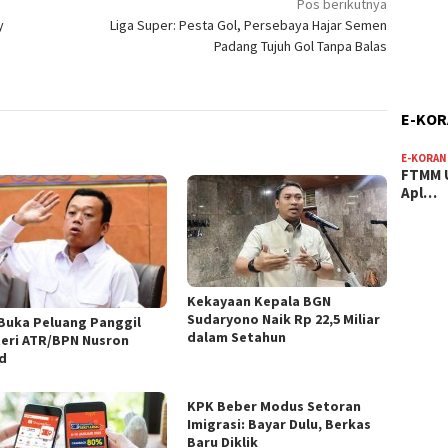
Pos berikutnya
y
Liga Super: Pesta Gol, Persebaya Hajar Semen
Padang Tujuh Gol Tanpa Balas
E-KO
E-KORAN
FTMM U
Apl…
Kekayaan Kepala BGN
Sudaryono Naik Rp 22,5 Miliar
Buka Peluang Panggil
dalam Setahun
eri ATR/BPN Nusron
d
KPK Beber Modus Setoran
Imigrasi: Bayar Dulu, Berkas
Baru Diklik