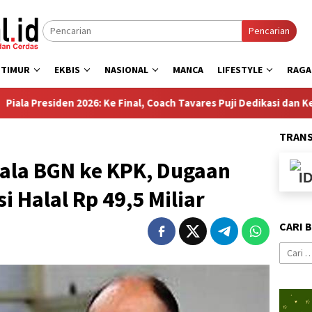
Pencarian
 TIMUR
EKBIS
NASIONAL
MANCA
LIFESTYLE
RAG
en 2026: Ke Final, Coach Tavares Puji Dedikasi dan Kerja Keras Pe
TRAN
ala BGN ke KPK, Dugaan
i Halal Rp 49,5 Miliar
CARI 
Cari
untuk: