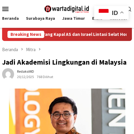
Loncat
Menu
ke
ID
Mobile
konten
Beranda
Surabaya Raya
Jawa Timur
Ekbis
Nasional
Sahkan RUU Larang Kapal AS dan Israel Lintasi Selat Hormuz
Breaking News
Beranda
Mitra
Jadi Akademisi Lingkungan di Malaysia
RedaksiWD
20/12/2025
768 Dilihat