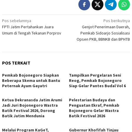
Navigasi
Pos sebelumnya
Pos berikutnya
FPTI Jatim Pertahankan Juara
Genjot Penerimaan Daerah,
pos
Umum di Tengah Tekanan Porprov
Pemkab Sidoarjo Sosialisasi
Opsen PKB, BBNKB dan BPHTB
POS TERKAIT
Pemkab Bojonegoro Siapkan
Tampilkan Pergelaran Seni
Beberapa Skema untuk Bantu
Reog, Pemkab Bojonegoro
Peternak Ayam Gayatri
Siap Gelar Pantes Budal Vol 6
Ketua Dekranasda Jatim Arumi
Pelestarian Budaya dan
Jadi Juri Bojonegoro Wastra
Penguatan Ekraf, Pemkab
Batik Festival 2026, Dorong
Bojonegoro Gelar Wastra
Batik Jatim Mendunia
Batik Festival 2026
Melalui Program KaGeT,
Gubernur Khofifah Tinjau