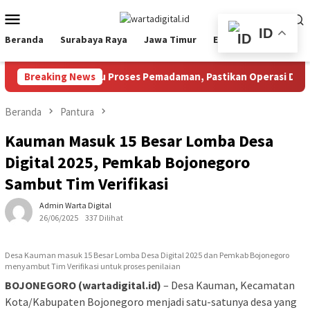
Loncat
Menu
ke
Mobile
ID
konten
Beranda
Surabaya Raya
Jawa Timur
Ekbis
Nasional
hofifah Tinjau Proses Pemadaman, Pastikan Operasi Darat dan W
Breaking News
Beranda
Pantura
Kauman Masuk 15 Besar Lomba Desa
Digital 2025, Pemkab Bojonegoro
Sambut Tim Verifikasi
Admin Warta Digital
26/06/2025
337 Dilihat
Desa Kauman masuk 15 Besar Lomba Desa Digital 2025 dan Pemkab Bojonegoro
menyambut Tim Verifikasi untuk proses penilaian
BOJONEGORO (wartadigital.id)
– Desa Kauman, Kecamatan
Kota/Kabupaten Bojonegoro menjadi satu-satunya desa yang