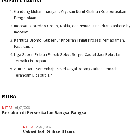
POPULER HARI INI
Gandeng Muhammadiyah, Yayasan Nurul Khalifah Kolaborasikan
Pengelolaan…
Indosat, Ooredoo Group, Nokia, dan NVIDIA Luncurkan Zankore by
Indosat
Karhutla Bromo: Gubernur Khofifah Tinjau Proses Pemadaman,
Pastikan…
Liga Super: Pelatih Persik Sebut Sergio Castel Jadi Rekrutan
Terbaik Lini Depan
Aturan Baru Kemenhaj: Travel Gagal Berangkatkan Jemaah
Terancam Dicabut Izin
MITRA
MITRA
01/07/2026
Berlabuh di Perserikatan Bangsa-Bangsa
MITRA
29/06/2026
Vokasi Jadi Pilihan Utama