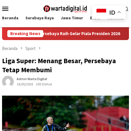
Loncat
Menu
ke
ID
Mobile
konten
Beranda
Surabaya Raya
Jawa Timur
Ekbis
Nasional
alti, Persebaya Raih Gelar Piala Presiden 2026
Breaking News
DJP dan 
Beranda
Sport
Liga Super: Menang Besar, Persebaya
Tetap Membumi
Admin Warta Digital
16/05/2026
293 Dilihat