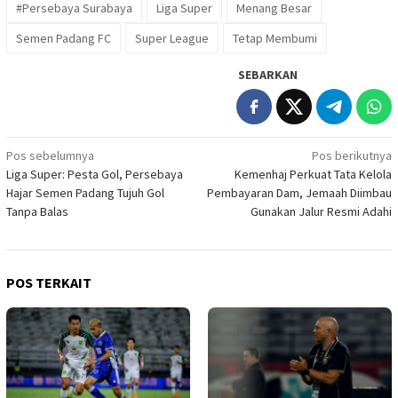
#Persebaya Surabaya
Liga Super
Menang Besar
Semen Padang FC
Super League
Tetap Membumi
SEBARKAN
Navigasi
Pos sebelumnya
Pos berikutnya
Liga Super: Pesta Gol, Persebaya
Kemenhaj Perkuat Tata Kelola
pos
Hajar Semen Padang Tujuh Gol
Pembayaran Dam, Jemaah Diimbau
Tanpa Balas
Gunakan Jalur Resmi Adahi
POS TERKAIT