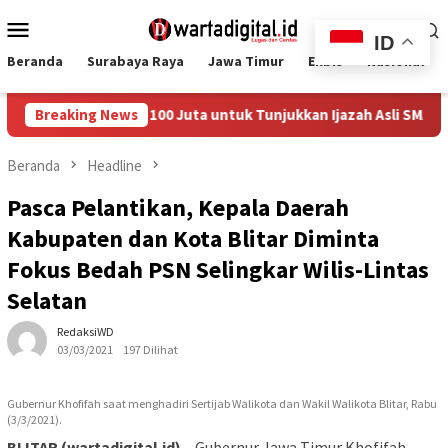
Loncat
Menu
ke
ID
Mobile
konten
Beranda
Surabaya Raya
Jawa Timur
Ekbis
Nasional
bara Rp 100 Juta untuk Tunjukkan Ijazah Asli SMA Gibran
Breaking News
Beranda
Headline
Pasca Pelantikan, Kepala Daerah
Kabupaten dan Kota Blitar Diminta
Fokus Bedah PSN Selingkar Wilis-Lintas
Selatan
RedaksiWD
03/03/2021
197 Dilihat
Gubernur Khofifah saat menghadiri Sertijab Walikota dan Wakil Walikota Blitar, Rabu
(3/3/2021).
BLITAR (wartadigital.id)
– Gubernur Jawa Timur Khofifah