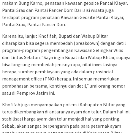
makam Bung Karno, penataan kawasan geosite Pantai Klayar,
Pantai Srau dan Pantai Pancer Dorr. Dari sisi wisata juga
terdapat program penataan Kawasan Geosite Pantai Klayar,
Pantai Srau, Pantai Pancer Dorr.
Karena itu, lanjut Khofifah, Bupati dan Wabup Blitar
diharapkan bisa segera membedah (breakdown) dengan detil
program-program pengembangan Kawasan Selingkar Wilis
dan Lintas Selatan. “Saya ingin Bupati dan Wabup Blitar, supaya
bisa langsung membedah jenisnya apa, nilai investasinya
berapa, sumber pembiayaan yang ada dalam provincial
management office (PMO) berapa. Ini semua memerlukan
pembahasan bersama, kontinyu dan detil,” urai orang nomor
satu di Pemprov Jatim ini.
Khofifah juga menyampaikan potensi Kabupaten Blitar yang
terus dikembangkan di antaranya ayam dan telur. Dalam hal ini,
stabilisasi harga ayam dan telur menjadi hal yang penting.
Sebab, akan sangat berpengaruh pada para peternak ayam
petelur maupun ayam potong yang ada di Kabupaten Blitar.