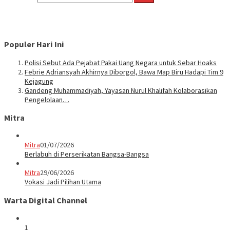
Populer Hari Ini
Polisi Sebut Ada Pejabat Pakai Uang Negara untuk Sebar Hoaks
Febrie Adriansyah Akhirnya Diborgol, Bawa Map Biru Hadapi Tim 9
Kejagung
Gandeng Muhammadiyah, Yayasan Nurul Khalifah Kolaborasikan
Pengelolaan…
Mitra
Mitra
01/07/2026
Berlabuh di Perserikatan Bangsa-Bangsa
Mitra
29/06/2026
Vokasi Jadi Pilihan Utama
Warta Digital Channel
1