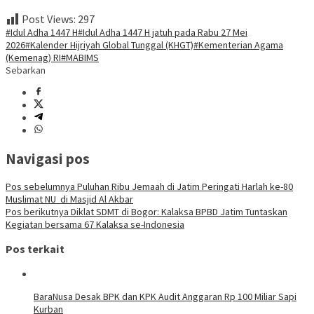
Post Views:
297
#Idul Adha 1447 H
#Idul Adha 1447 H jatuh pada Rabu 27 Mei
2026
#Kalender Hijriyah Global Tunggal (KHGT)
#Kementerian Agama
(Kemenag) RI
#MABIMS
Sebarkan
Navigasi pos
Pos sebelumnya
Puluhan Ribu Jemaah di Jatim Peringati Harlah ke-80
Muslimat NU di Masjid Al Akbar
Pos berikutnya
Diklat SDMT di Bogor: Kalaksa BPBD Jatim Tuntaskan
Kegiatan bersama 67 Kalaksa se-Indonesia
Pos terkait
BaraNusa Desak BPK dan KPK Audit Anggaran Rp 100 Miliar Sapi
Kurban