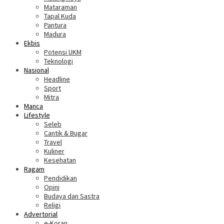
Mataraman
Tapal Kuda
Pantura
Madura
Ekbis
Potensi UKM
Teknologi
Nasional
Headline
Sport
Mitra
Manca
Lifestyle
Seleb
Cantik & Bugar
Travel
Kuliner
Kesehatan
Ragam
Pendidikan
Opini
Budaya dan Sastra
Religi
Advertorial
e-Koran