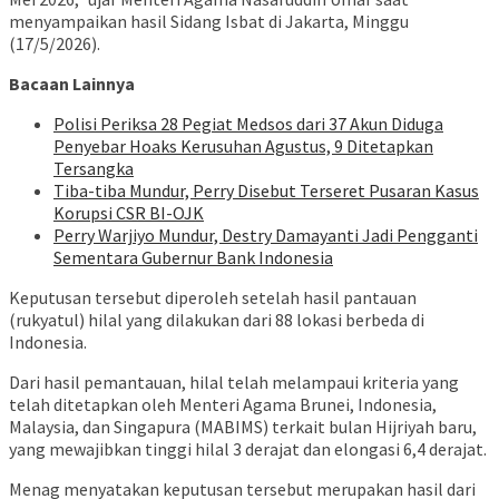
menyampaikan hasil Sidang Isbat di Jakarta, Minggu
(17/5/2026).
Bacaan Lainnya
Polisi Periksa 28 Pegiat Medsos dari 37 Akun Diduga
Penyebar Hoaks Kerusuhan Agustus, 9 Ditetapkan
Tersangka
Tiba-tiba Mundur, Perry Disebut Terseret Pusaran Kasus
Korupsi CSR BI-OJK
Perry Warjiyo Mundur, Destry Damayanti Jadi Pengganti
Sementara Gubernur Bank Indonesia
Keputusan tersebut diperoleh setelah hasil pantauan
(rukyatul) hilal yang dilakukan dari 88 lokasi berbeda di
Indonesia.
Dari hasil pemantauan, hilal telah melampaui kriteria yang
telah ditetapkan oleh Menteri Agama Brunei, Indonesia,
Malaysia, dan Singapura (MABIMS) terkait bulan Hijriyah baru,
yang mewajibkan tinggi hilal 3 derajat dan elongasi 6,4 derajat.
Menag menyatakan keputusan tersebut merupakan hasil dari