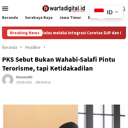
Loncat
Menu
ke
ID
Mobile
konten
Beranda
Surabaya Raya
Jawa Timur
Ekbis
Nasional
aik Kelas melalui Integrasi Coretax DJP dan Layanan Publik
Breaking News
Beranda
Headline
PKS Sebut Bukan Wahabi-Salafi Pintu
Terorisme, tapi Ketidakadilan
RedaksiWD
30/03/2021
286 Dilihat