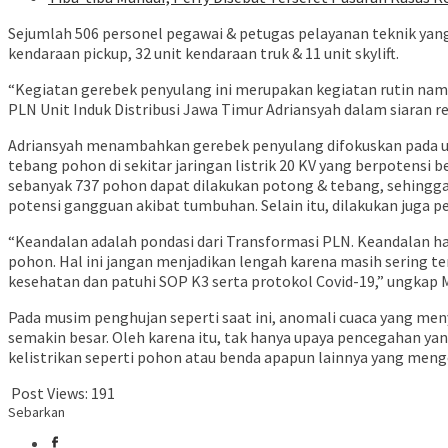
Sejumlah 506 personel pegawai & petugas pelayanan teknik yan
kendaraan pickup, 32 unit kendaraan truk & 11 unit skylift.
“Kegiatan gerebek penyulang ini merupakan kegiatan rutin namun
PLN Unit Induk Distribusi Jawa Timur Adriansyah dalam siaran r
Adriansyah menambahkan gerebek penyulang difokuskan pada up
tebang pohon di sekitar jaringan listrik 20 KV yang berpotensi
sebanyak 737 pohon dapat dilakukan potong & tebang, sehingga se
potensi gangguan akibat tumbuhan. Selain itu, dilakukan juga 
“Keandalan adalah pondasi dari Transformasi PLN. Keandalan ha
pohon. Hal ini jangan menjadikan lengah karena masih sering te
kesehatan dan patuhi SOP K3 serta protokol Covid-19,” ungka
Pada musim penghujan seperti saat ini, anomali cuaca yang meny
semakin besar. Oleh karena itu, tak hanya upaya pencegahan y
kelistrikan seperti pohon atau benda apapun lainnya yang meng
Post Views:
191
Sebarkan