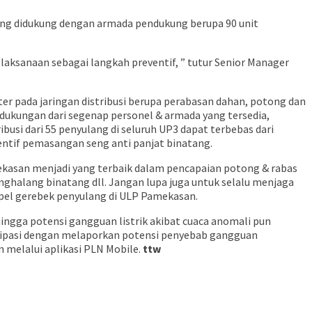
ang didukung dengan armada pendukung berupa 90 unit
elaksanaan sebagai langkah preventif, ” tutur Senior Manager
 pada jaringan distribusi berupa perabasan dahan, potong dan
 dukungan dari segenap personel & armada yang tersedia,
busi dari 55 penyulang di seluruh UP3 dapat terbebas dari
entif pemasangan seng anti panjat binatang.
mekasan menjadi yang terbaik dalam pencapaian potong & rabas
enghalang binatang dll. Jangan lupa juga untuk selalu menjaga
pel gerebek penyulang di ULP Pamekasan.
hingga potensi gangguan listrik akibat cuaca anomali pun
tisipasi dengan melaporkan potensi penyebab gangguan
 melalui aplikasi PLN Mobile.
ttw