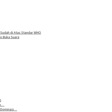
 Sudah di Atas Standar WHO
o Buka Suara
6
um…
n Dominasi…