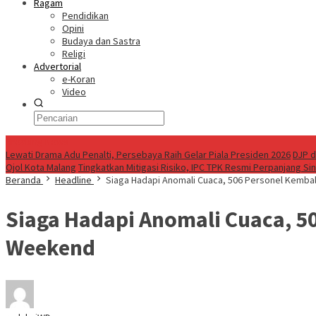
Ragam
Pendidikan
Opini
Budaya dan Sastra
Religi
Advertorial
e-Koran
Video
Breaking News
Lewati Drama Adu Penalti, Persebaya Raih Gelar Piala Presiden 2026
DJP d
Ojol Kota Malang
Tingkatkan Mitigasi Risiko, IPC TPK Resmi Perpanjang Si
Beranda
Headline
Siaga Hadapi Anomali Cuaca, 506 Personel Kemba
Siaga Hadapi Anomali Cuaca, 5
Weekend