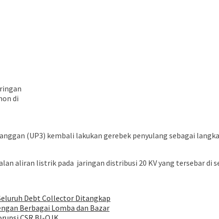
ringan
hon di
anggan (UP3) kembali lakukan gerebek penyulang sebagai langkah 
n aliran listrik pada jaringan distribusi 20 KV yang tersebar di s
eluruh Debt Collector Ditangkap
dengan Berbagai Lomba dan Bazar
orupsi CSR BI-OJK