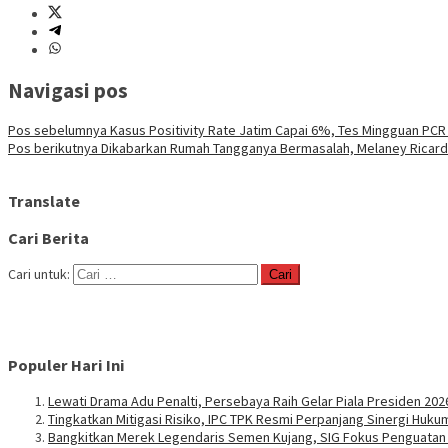
Navigasi pos
Pos sebelumnya
Kasus Positivity Rate Jatim Capai 6%, Tes Mingguan PCR
Pos berikutnya
Dikabarkan Rumah Tangganya Bermasalah, Melaney Ricard
Translate
Cari Berita
Cari untuk:
Populer Hari Ini
Lewati Drama Adu Penalti, Persebaya Raih Gelar Piala Presiden 202
Tingkatkan Mitigasi Risiko, IPC TPK Resmi Perpanjang Sinergi Huk
Bangkitkan Merek Legendaris Semen Kujang, SIG Fokus Penguata