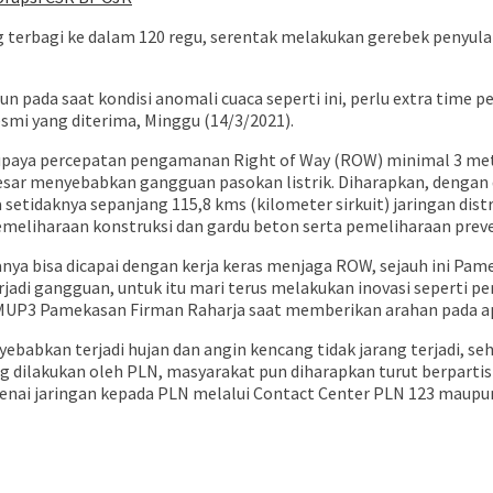
g terbagi ke dalam 120 regu, serentak melakukan gerebek penyul
 pada saat kondisi anomali cuaca seperti ini, perlu extra time p
esmi yang diterima, Minggu (14/3/2021).
aya percepatan pengamanan Right of Way (ROW) minimal 3 meter
 besar menyebabkan gangguan pasokan listrik. Diharapkan, dengan
tidaknya sepanjang 115,8 kms (kilometer sirkuit) jaringan distri
pemeliharaan konstruksi dan gardu beton serta pemeliharaan prev
nya bisa dicapai dengan kerja keras menjaga ROW, sejauh ini Pa
rjadi gangguan, untuk itu mari terus melakukan inovasi seperti p
p MUP3 Pamekasan Firman Raharja saat memberikan arahan pada a
ebabkan terjadi hujan dan angin kencang tidak jarang terjadi, se
ang dilakukan oleh PLN, masyarakat pun diharapkan turut berpar
enai jaringan kepada PLN melalui Contact Center PLN 123 maupun