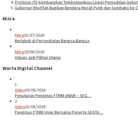
Profesor ITS Kembangkan Telekomunikasi Lewat Pemodelan Gelo
Gubernur Khofifah Bagikan Bendera Merah Putih dan Sembako ke O
Mitra
Mitra
01/07/2026
Berlabuh di Perserikatan Bangsa-Bangsa
Mitra
29/06/2026
Vokasi Jadi Pilihan Utama
Warta Digital Channel
1
Video
03/08/2026
Penutupan Pengmas FTMM UNAIR – SEG…
2
Video
01/08/2026
Pengmas FTMM Unair Bersama Peserta SEGTA…