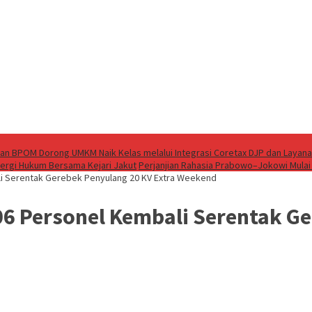
an BPOM Dorong UMKM Naik Kelas melalui Integrasi Coretax DJP dan Layana
nergi Hukum Bersama Kejari Jakut
Perjanjian Rahasia Prabowo–Jokowi Mulai
li Serentak Gerebek Penyulang 20 KV Extra Weekend
06 Personel Kembali Serentak Ge