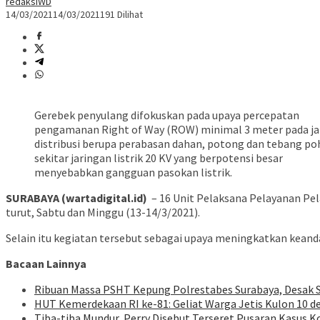
redaksiWD
14/03/2021
14/03/2021
191 Dilihat
Gerebek penyulang difokuskan pada upaya percepatan
pengamanan Right of Way (ROW) minimal 3 meter pada ja
distribusi berupa perabasan dahan, potong dan tebang po
sekitar jaringan listrik 20 KV yang berpotensi besar
menyebabkan gangguan pasokan listrik.
SURABAYA (wartadigital.id)
– 16 Unit Pelaksana Pelayanan Pel
turut, Sabtu dan Minggu (13-14/3/2021).
Selain itu kegiatan tersebut sebagai upaya meningkatkan keandala
Bacaan Lainnya
Ribuan Massa PSHT Kepung Polrestabes Surabaya, Desak S
HUT Kemerdekaan RI ke-81: Geliat Warga Jetis Kulon 10 
Tiba-tiba Mundur, Perry Disebut Terseret Pusaran Kasus K