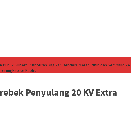
n Publik
Gubernur Khofifah Bagikan Bendera Merah Putih dan Sembako ke
 Terungkap ke Publik
rebek Penyulang 20 KV Extra