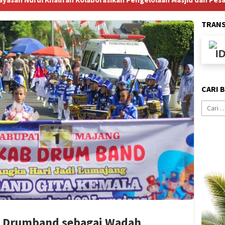
TRAN
CARI 
Cari
untuk:
de Drumband sebagai Wadah