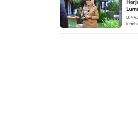
Harj
Lum
LUMAJA
kemba