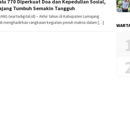
alu 770 Diperkuat Doa dan Kepedulian Sosial,
Warta
Digital
ajang Tumbuh Semakin Tangguh
NG (wartadigital.id) – Akhir tahun di Kabupaten Lumajang
li menghadirkan rangkaian kegiatan penuh makna dalam […]
WARTA