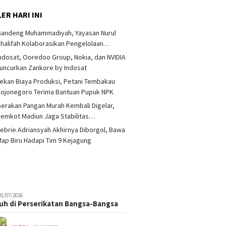
ER HARI INI
Gandeng Muhammadiyah, Yayasan Nurul
halifah Kolaborasikan Pengelolaan…
ndosat, Ooredoo Group, Nokia, dan NVIDIA
nur Khofifah
Gandeng Muhammadiyah,
Febrie 
uncurkan Zankore by Indosat
katkan Tim Bakti
Yayasan Nurul Khalifah
Diborgo
ekan Biaya Produksi, Petani Tembakau
i Anak Bangsa
Kolaborasikan Pengelolaan
Hadapi 
Masjid dan Pesantren
ojonegoro Terima Bantuan Pupuk NPK
erakan Pangan Murah Kembali Digelar,
emkot Madiun Jaga Stabilitas…
ebrie Adriansyah Akhirnya Diborgol, Bawa
ap Biru Hadapi Tim 9 Kejagung
01/07/2026
uh di Perserikatan Bangsa-Bangsa