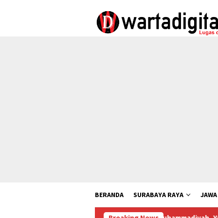
Loncat
ke
konten
BERANDA
SURABAYA RAYA
JAWA
Gandeng Muhammadiyah, Yayasan Nurul Kha
Breaking News