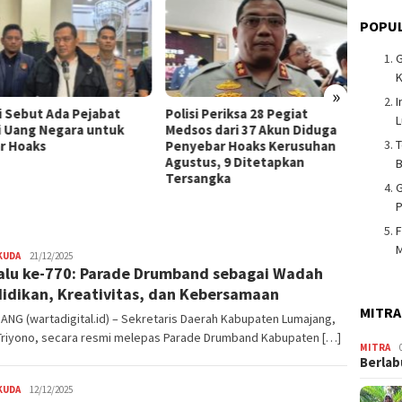
POPUL
K
»
I
si Sebut Ada Pejabat
Polisi Periksa 28 Pegiat
Guber
L
i Uang Negara untuk
Medsos dari 37 Akun Diduga
Berang
T
r Hoaks
Penyebar Hoaks Kerusuhan
Neger
Agustus, 9 Ditetapkan
B
Tersangka
G
P
F
M
KUDA
Admin
21/12/2025
alu ke-770: Parade Drumband sebagai Wadah
Warta
Digital
idikan, Kreativitas, dan Kebersamaan
MITRA
NG (wartadigital.id) – Sekretaris Daerah Kabupaten Lumajang,
Triyono, secara resmi melepas Parade Drumband Kabupaten […]
MITRA
Berlab
KUDA
Admin
12/12/2025