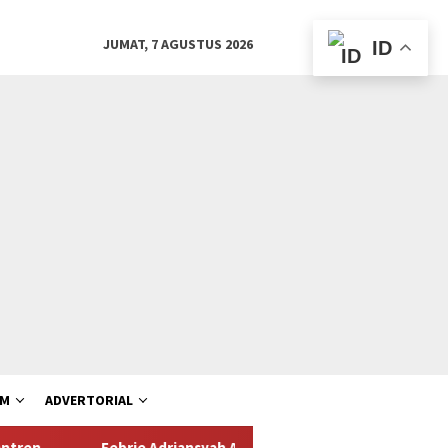
JUMAT, 7 AGUSTUS 2026
ID
AM
ADVERTORIAL
Febrie Adriansyah Akhirnya Diborgol, Bawa Map Biru Hadapi Tim 