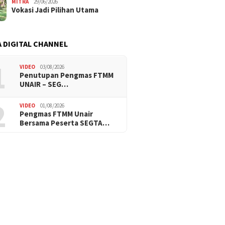
MITRA
29/06/2026
Vokasi Jadi Pilihan Utama
 DIGITAL CHANNEL
1
VIDEO
03/08/2026
Penutupan Pengmas FTMM
UNAIR – SEG…
2
VIDEO
01/08/2026
Pengmas FTMM Unair
Bersama Peserta SEGTA…