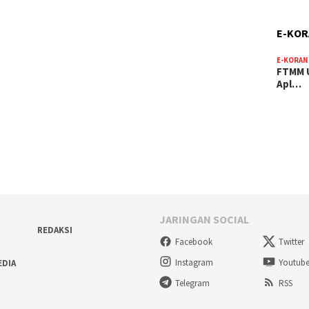
E-KO
E-KORAN
FTMM U
Apl…
JARINGAN SOCIAL
REDAKSI
Facebook
Twitter
Instagram
Youtub
EDIA
Telegram
RSS