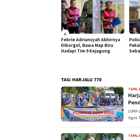
«
ndeng Muhammadiyah,
Febrie Adriansyah Akhirnya
Poli
asan Nurul Khalifah
Diborgol, Bawa Map Biru
Paka
aborasikan Pengelolaan
Hadapi Tim 9 Kejagung
Seba
jid dan Pesantren
TAG:
HARJALU 770
TAPAL 
Harj
Pend
LUMAJA
Agus 
TAPAL 