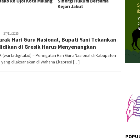
ako ke Ojol Kota Malang
Sinergi Hukum Bersama
Publik
Kejari Jakut
K
Admin
27/11/2025
rak Hari Guru Nasional, Bupati Yani Tekankan
Warta
Digital
idikan di Gresik Harus Menyenangkan
 (wartadigital.id) – Peringatan Hari Guru Nasional di Kabupaten
 yang dilaksanakan di Wahana Ekspresi […]
POPUL