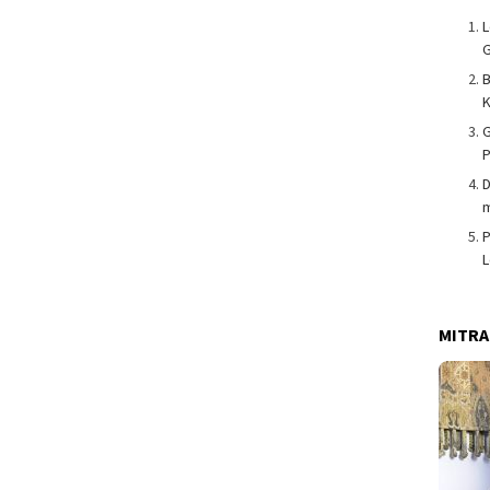
L
G
K
G
P
m
P
MITRA