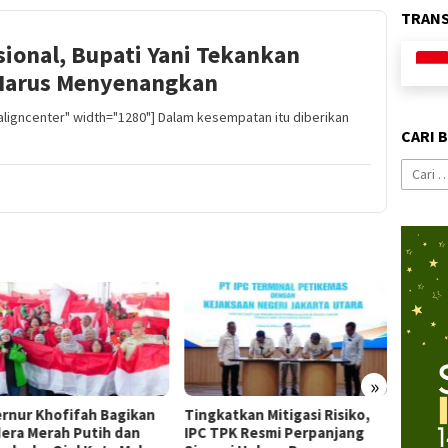
TRAN
ional, Bupati Yani Tekankan
 Harus Menyenangkan
aligncenter" width="1280"] Dalam kesempatan itu diberikan
CARI 
Cari
untuk:
»
rnur Khofifah Bagikan
Tingkatkan Mitigasi Risiko,
Perjan
era Merah Putih dan
IPC TPK Resmi Perpanjang
Jokowi