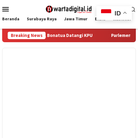
Loncat
Menu
ke
ID
Mobile
konten
Beranda
Surabaya Raya
Jawa Timur
Ekbis
Nasional
but Hilang, Bonatua Datangi KPU
Breaking News
Parlemen Iran Sahkan RU