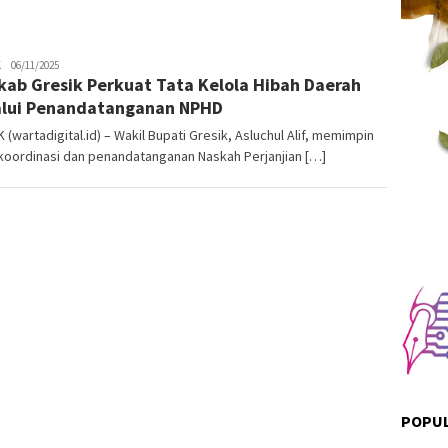
K
Admin
06/11/2025
ab Gresik Perkuat Tata Kelola Hibah Daerah
Warta
Digital
lui Penandatanganan NPHD
 (wartadigital.id) – Wakil Bupati Gresik, Asluchul Alif, memimpin
koordinasi dan penandatanganan Naskah Perjanjian […]
POPUL