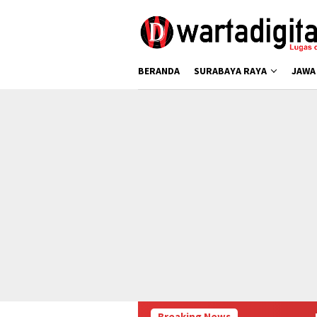
Loncat
ke
konten
BERANDA
SURABAYA RAYA
JAWA
Breaking News
Karhutla Bromo: Gu