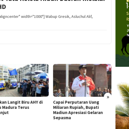
HD
ligncenter" width="1000"] Wabup Gresik, Asluchul Alif,
»
kan Langit Biru AHY di
Capai Perputaran Uang
Aturan
u Madura Terus
Miliaran Rupiah, Bupati
Travel
anjut
Madiun Apresiasi Gelaran
Jemaa
Sepasma
Izin