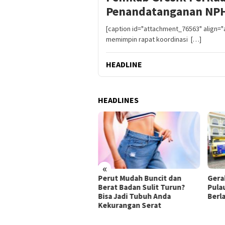
Penandatanganan NP
[caption id="attachment_76563" align="a
memimpin rapat koordinasi […]
HEADLINE
HEADLINES
«
hutla Bromo: Gubernur
Perut Mudah Buncit dan
Gera
fifah Tinjau Proses
Berat Badan Sulit Turun?
Pula
madaman, Pastikan
Bisa Jadi Tubuh Anda
Berl
rasi Darat dan Water
Kekurangan Serat
mbing Optimal