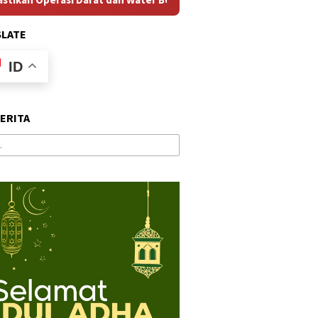
SLATE
ID
BERITA