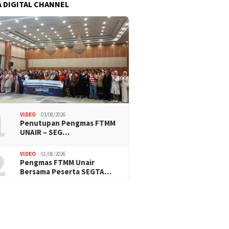
 DIGITAL CHANNEL
1
VIDEO
03/08/2026
Penutupan Pengmas FTMM
UNAIR – SEG…
2
VIDEO
01/08/2026
Pengmas FTMM Unair
Bersama Peserta SEGTA…