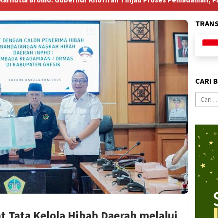
TRAN
CARI 
Cari
untuk:
 Tata Kelola Hibah Daerah melalui