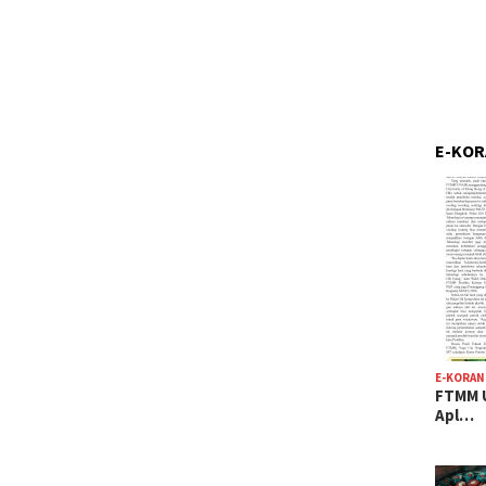
E-KO
E-KORAN
FTMM U
Apl…