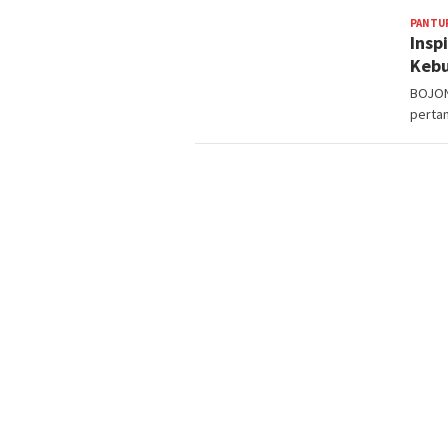
PANTU
Insp
Kebu
BOJONE
pertan