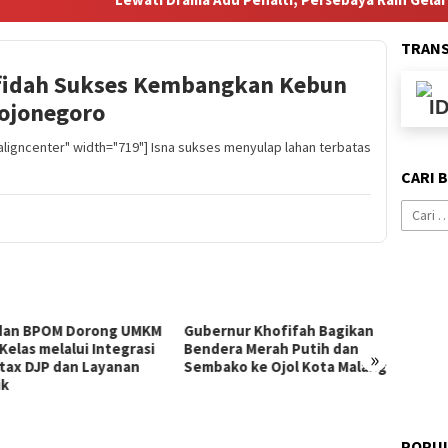
TRAN
Rafidah Sukses Kembangkan Kebun
Bojonegoro
aligncenter" width="719"] Isna sukses menyulap lahan terbatas
CARI 
Cari
untuk:
rnur Khofifah Bagikan
Tingkatkan Mitigasi Risiko,
Perjan
era Merah Putih dan
IPC TPK Resmi Perpanjang
Jokowi
»
ako ke Ojol Kota Malang
Sinergi Hukum Bersama
Publik
Kejari Jakut
POPUL