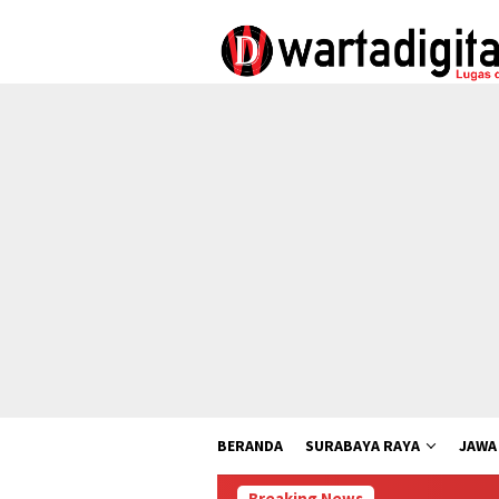
Loncat
ke
konten
BERANDA
SURABAYA RAYA
JAWA
Breaking News