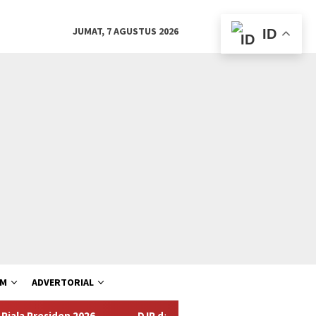
JUMAT, 7 AGUSTUS 2026
ID
AM
ADVERTORIAL
esiden 2026
DJP dan BPOM Dorong UMKM Naik Kelas melalu