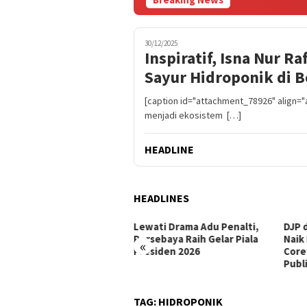
30/12/2025
Inspiratif, Isna Nur 
Sayur Hidroponik di 
[caption id="attachment_78926" align="
menjadi ekosistem […]
HEADLINE
HEADLINES
ati Drama Adu Penalti,
DJP dan BPOM Dorong UMKM
Gube
sebaya Raih Gelar Piala
Naik Kelas melalui Integrasi
Bend
«
siden 2026
Coretax DJP dan Layanan
Semb
Publik
TAG:
HIDROPONIK