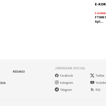
E-KO
E-KORAN
FTMM U
Apl…
JARINGAN SOCIAL
REDAKSI
Facebook
Twitter
Instagram
Youtub
EDIA
Telegram
RSS