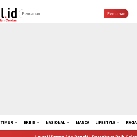
Pencarian
 TIMUR
EKBIS
NASIONAL
MANCA
LIFESTYLE
RAG
Lewati Drama Adu Penalti, Persebaya Raih Gelar Piala Pr