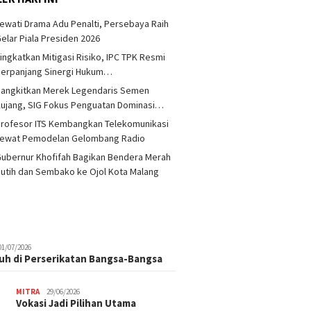
ewati Drama Adu Penalti, Persebaya Raih
elar Piala Presiden 2026
ingkatkan Mitigasi Risiko, IPC TPK Resmi
Perpanjang Sinergi Hukum…
Bangkitkan Merek Legendaris Semen
ujang, SIG Fokus Penguatan Dominasi…
rofesor ITS Kembangkan Telekomunikasi
Lewat Pemodelan Gelombang Radio
ubernur Khofifah Bagikan Bendera Merah
utih dan Sembako ke Ojol Kota Malang
01/07/2026
uh di Perserikatan Bangsa-Bangsa
MITRA
29/06/2026
Vokasi Jadi Pilihan Utama