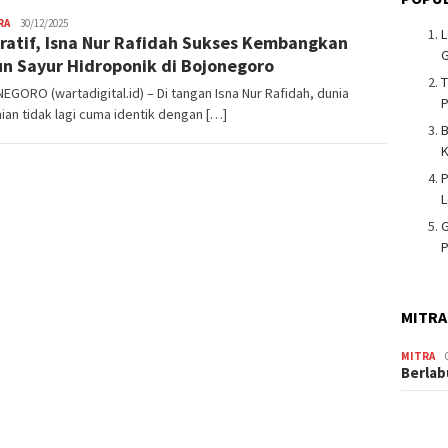
RA
Admin
30/12/2025
L
iratif, Isna Nur Rafidah Sukses Kembangkan
Warta
G
Digital
n Sayur Hidroponik di Bojonegoro
T
GORO (wartadigital.id) – Di tangan Isna Nur Rafidah, dunia
ian tidak lagi cuma identik dengan […]
K
P
G
P
MITRA
MITRA
Berlab