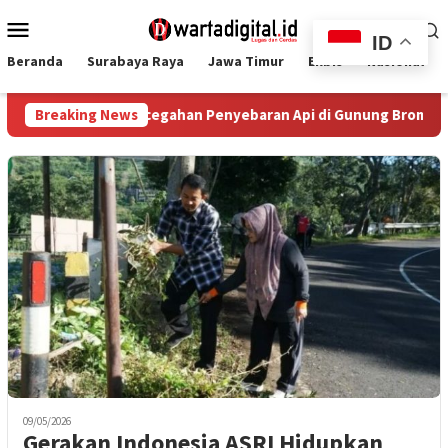
Loncat
Menu
ke
ID
Mobile
konten
Beranda
Surabaya Raya
Jawa Timur
Ekbis
Nasional
n Pencegahan Penyebaran Api di Gunung Bromo Terus Dilakukan 
Breaking News
09/05/2026
Gerakan Indonesia ASRI Hidupkan