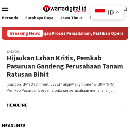
Loncat
Menu
ke
ID
Mobile
konten
Beranda
Surabaya Raya
Jawa Timur
Ekbis
Nasional
ifah Tinjau Proses Pemadaman, Pastikan Operasi Darat dan Wat
Breaking News
12/12/2024
Hijaukan Lahan Kritis, Pemkab
Pasuruan Gandeng Perusahaan Tanam
Ratusan Bibit
[caption id="attachment_58321" align="alignnone" width="676"]
Pemkab Pasuruan bersama puluhan perusahaan menanam […]
HEADLINE
HEADLINES