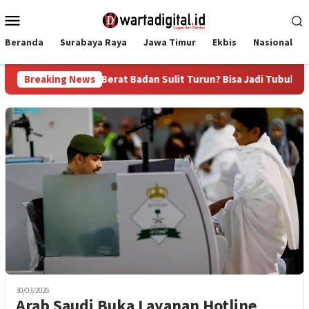
Loncat
Menu
ke
Mobile
konten
Beranda
Surabaya Raya
Jawa Timur
Ekbis
Nasional
Mudah Buncit dan Berat Badan Sulit Turun? Bisa Jadi Tubuh And
Breaking News
30/03/2026
Arab Saudi Buka Layanan Hotline