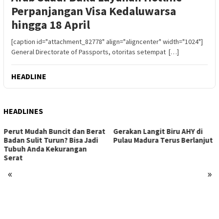
Perpanjangan Visa Kedaluwarsa
hingga 18 April
[caption id="attachment_82778" align="aligncenter" width="1024"]
General Directorate of Passports, otoritas setempat […]
HEADLINE
HEADLINES
 Mudah Buncit dan Berat
Gerakan Langit Biru AHY di
Sulit Turun? Bisa Jadi
Pulau Madura Terus Berlanjut
 Anda Kekurangan
«
»
Capai
Miliar
Madiu
Sepa