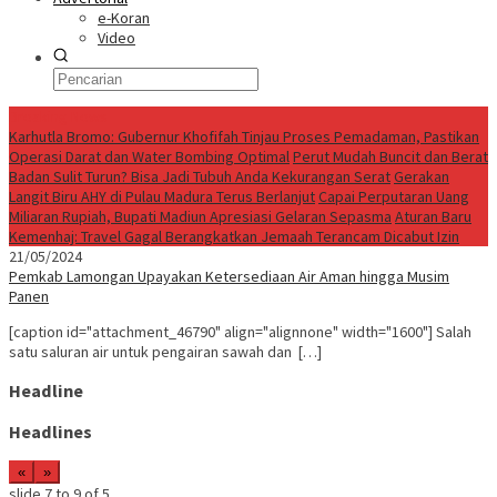
e-Koran
Video
Breaking News
Karhutla Bromo: Gubernur Khofifah Tinjau Proses Pemadaman, Pastikan
Operasi Darat dan Water Bombing Optimal
Perut Mudah Buncit dan Berat
Badan Sulit Turun? Bisa Jadi Tubuh Anda Kekurangan Serat
Gerakan
Langit Biru AHY di Pulau Madura Terus Berlanjut
Capai Perputaran Uang
Miliaran Rupiah, Bupati Madiun Apresiasi Gelaran Sepasma
Aturan Baru
Kemenhaj: Travel Gagal Berangkatkan Jemaah Terancam Dicabut Izin
21/05/2024
Pemkab Lamongan Upayakan Ketersediaan Air Aman hingga Musim
Panen
[caption id="attachment_46790" align="alignnone" width="1600"] Salah
satu saluran air untuk pengairan sawah dan […]
Headline
Headlines
«
»
slide
7 to 9
of 5