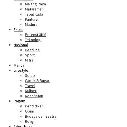
Malang Raya
Mataraman
Tapal Kuda
Pantura
Madura
Ekbis
Potensi UKM
Teknologi
Nasional
Headline
Sport
Mitra
Manca
Lifestyle
Seleb
Cantik & Bugar
Travel
Kuliner
Kesehatan
Ragam
Pendidikan
Opini
Budaya dan Sastra
Religi
Advertorial