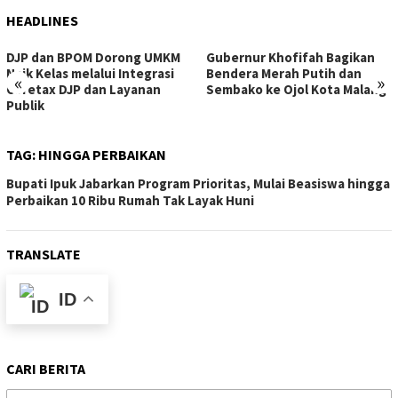
HEADLINES
DJP dan BPOM Dorong UMKM
Gubernur Khofifah Bagikan
Naik Kelas melalui Integrasi
Bendera Merah Putih dan
«
»
Coretax DJP dan Layanan
Sembako ke Ojol Kota Malang
Publik
TAG:
HINGGA PERBAIKAN
Bupati Ipuk Jabarkan Program Prioritas, Mulai Beasiswa hingga
Perbaikan 10 Ribu Rumah Tak Layak Huni
TRANSLATE
ID
CARI BERITA