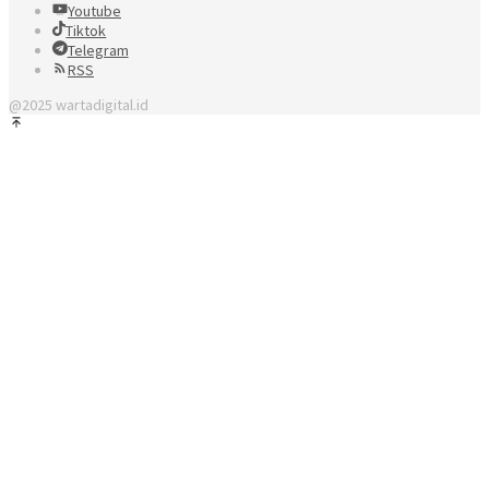
Youtube
Tiktok
Telegram
RSS
@2025 wartadigital.id