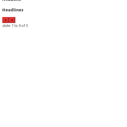
Headlines
«
»
slide
8 to 10
of 5