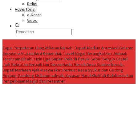
Religi
Advertorial
e-Koran
Video
Breaking News
Capai Perputaran Uang Miliaran Rupiah, Bupati Madiun Apresiasi Gelaran
Sepasma
Aturan Baru Kemenhaj: Travel Gagal Berangkatkan Jemaah
Terancam Dicabut Izin
Liga Super: Pelatih Persik Sebut Sergio Castel
Jadi Rekrutan Terbaik Lini Depan
Hadiri Bersih Desa Sumberkepuh,
Bupati Marhaen Ajak Masyarakat Perkuat Rasa Syukur dan Gotong
Royong
Gandeng Muhammadiyah, Yayasan Nurul Khalifah Kolaborasikan
Pengelolaan Masjid dan Pesantren