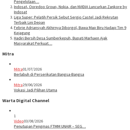
Pengelolaan…
Indosat, Ooredoo Group, Nokia, dan NVIDIA Luncurkan Zankore by
Indosat
Liga Super: Pelatih Persik Sebut Sergio Castel Jadi Rekrutan
Terbaik Lini Depan
Febrie Adriansyah Akhirnya Diborgol, Bawa Map Biru Hadapi Tim 9
Kejagung
Hadiri Bersih Desa Sumberkepuh, Bupati Marhaen Ajak
Masyarakat Perkuat…
Mitra
Mitra
01/07/2026
Berlabuh di Perserikatan Bangsa-Bangsa
Mitra
29/06/2026
Vokasi Jadi Pilihan Utama
Warta Digital Channel
1
Video
03/08/2026
Penutupan Pengmas FTMM UNAIR – SEG…