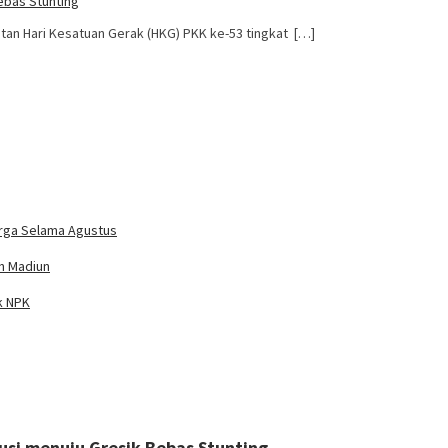
ebas Stunting
atan Hari Kesatuan Gerak (HKG) PKK ke-53 tingkat […]
arga Selama Agustus
n Madiun
k NPK
usi menuju Gresik Bebas Stunting