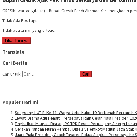
GRESIK (wartadigital.id) – Bupati Gresik Fandi Akhmad Yani menghadiri pe
Tidak Ada Pos Lagi.
Tidak ada laman yang di load.
Lihat Lainnya
Translate
Cari Berita
Cari untuk:
Populer Hari Ini
Songsong HUT RI Ke-81: Warga Jetis Kulon 10 Berbenah Percantik
Lewati Drama Adu Penalti, Persebaya Raih Gelar Piala Presiden 202
Tingkatkan Mitigasi Risiko, IPC TPK Resmi Perpanjang Sinergi Huk
Gerakan Pangan Murah Kembali Digelar, Pemkot Madiun Jaga Stabi
Juara Piala Presiden, Coach Tavares Fokus Siapkan Persebaya ke 