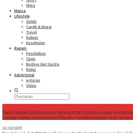
Sport
Mitra
Manca
Lifestyle
Seleb
Cantik & Bugar
Travel
Kuliner
Kesehatan
Ragam
Pendidikan
Opini
Budaya dan Sastra
Religi
Advertorial
e-Koran
Video
Breaking News
Piala Presiden 2026: Reza Arya Bangga Antar Persebaya Juara
Ayo Manfaa
Agustus
Pelajari Implementasi KPBU APJ, Pemkab Kuningan Studi Tiru ke
21/10/2025