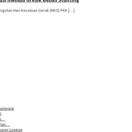
ringatan Hari Kesatuan Gerak (HKG) PKK […]
 Kampung
6
um…
litas…
Super League