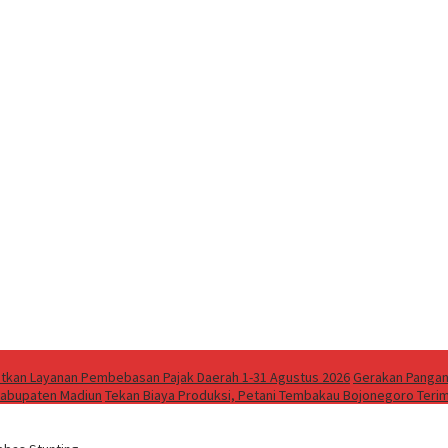
tkan Layanan Pembebasan Pajak Daerah 1-31 Agustus 2026
Gerakan Pangan 
 Kabupaten Madiun
Tekan Biaya Produksi, Petani Tembakau Bojonegoro Teri