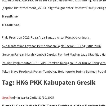
Bupati Gresik Ajak PKK Terus Berkarya dan Berkontribusi menuju Gresik B
[caption id="attachment_75753" align="aligncenter" width="1600"] Pering
Headline
Headlines
Piala Presiden 2026: Reza Arya Bangga Antar Persebaya Juara
Ayo Manfaatkan Layanan Pembebasan Pajak Daerah 1-31 Agustus 2026
Gerakan Pangan Murah Kembali Digelar, Pemkot Madiun Jaga Stabilitas H
Pelajari Implementasi KPBU APJ, Pemkab Kuningan Studi Tiru ke Kabupate
Tekan Biaya Produksi, Petani Tembakau Bojonegoro Terima Bantuan Pupu
Tag:
HKG PKK Kabupaten Gresik
Gresik
Admin Warta Digital
21/10/2025
Bupati Gresik Ajak PKK Terus Berkarya dan Berkontrib