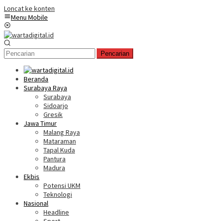
Loncat ke konten
Menu Mobile
Pencarian
Beranda
Surabaya Raya
Surabaya
Sidoarjo
Gresik
Jawa Timur
Malang Raya
Mataraman
Tapal Kuda
Pantura
Madura
Ekbis
Potensi UKM
Teknologi
Nasional
Headline