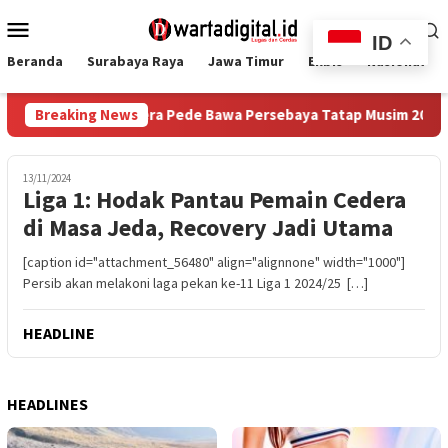
Loncat
Menu
ke
ID
Mobile
konten
Beranda
Surabaya Raya
Jawa Timur
Ekbis
Nasional
baik, Rivera Pede Bawa Persebaya Tatap Musim 2026/27
Breaking News
Ka
13/11/2024
Liga 1: Hodak Pantau Pemain Cedera
di Masa Jeda, Recovery Jadi Utama
[caption id="attachment_56480" align="alignnone" width="1000"]
Persib akan melakoni laga pekan ke-11 Liga 1 2024/25 […]
HEADLINE
HEADLINES