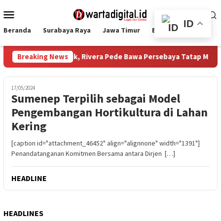
Loncat
Menu
ke
Mobile
ID
konten
Beranda
Surabaya Raya
Jawa Timur
Ekbis
Nasional
: Raih Pemain Terbaik, Rivera Pede Bawa Persebaya Tatap Musim 2
Breaking News
17/05/2024
Sumenep Terpilih sebagai Model
Pengembangan Hortikultura di Lahan
Kering
[caption id="attachment_46452" align="alignnone" width="1391"]
Penandatanganan Komitmen Bersama antara Dirjen […]
HEADLINE
HEADLINES