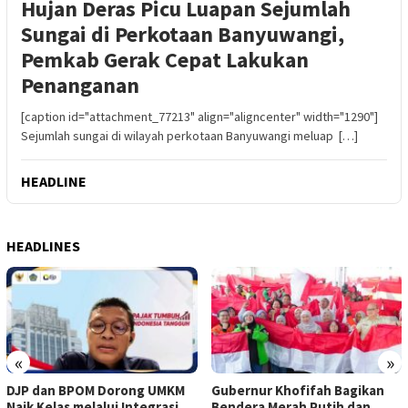
Hujan Deras Picu Luapan Sejumlah
Sungai di Perkotaan Banyuwangi,
Pemkab Gerak Cepat Lakukan
Penanganan
[caption id="attachment_77213" align="aligncenter" width="1290"]
Sejumlah sungai di wilayah perkotaan Banyuwangi meluap […]
HEADLINE
HEADLINES
«
»
DJP dan BPOM Dorong UMKM
Gubernur Khofifah Bagikan
Naik Kelas melalui Integrasi
Bendera Merah Putih dan