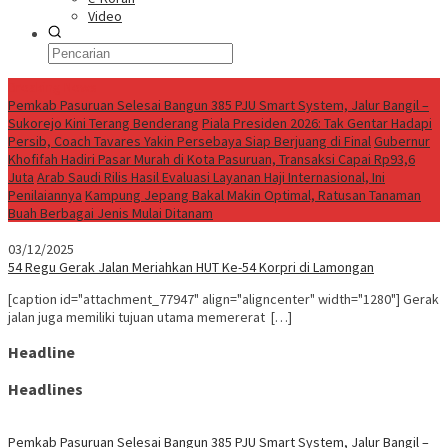
Video
Breaking News
Pemkab Pasuruan Selesai Bangun 385 PJU Smart System, Jalur Bangil –
Sukorejo Kini Terang Benderang
Piala Presiden 2026: Tak Gentar Hadapi
Persib, Coach Tavares Yakin Persebaya Siap Berjuang di Final
Gubernur
Khofifah Hadiri Pasar Murah di Kota Pasuruan, Transaksi Capai Rp93,6
Juta
Arab Saudi Rilis Hasil Evaluasi Layanan Haji Internasional, Ini
Penilaiannya
Kampung Jepang Bakal Makin Optimal, Ratusan Tanaman
Buah Berbagai Jenis Mulai Ditanam
03/12/2025
54 Regu Gerak Jalan Meriahkan HUT Ke-54 Korpri di Lamongan
[caption id="attachment_77947" align="aligncenter" width="1280"] Gerak
jalan juga memiliki tujuan utama memererat […]
Headline
Headlines
Pemkab Pasuruan Selesai Bangun 385 PJU Smart System, Jalur Bangil –