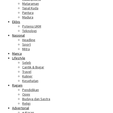
Mataraman
Tapal Kuda
Pantura
Madura
Ekbis
Potensi UKM
Teknologi
Nasional
Headline
Sport
Mitra
Manca
Lifestyle
Seleb
Cantik & Bugar
Travel
Kuliner
Kesehatan
Ragam
Pendidikan
Opini
Budaya dan Sastra
Religi
Advertorial
e-Koran