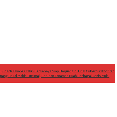
b, Coach Tavares Yakin Persebaya Siap Berjuang di Final
Gubernur Khofifah
ang Bakal Makin Optimal, Ratusan Tanaman Buah Berbagai Jenis Mulai