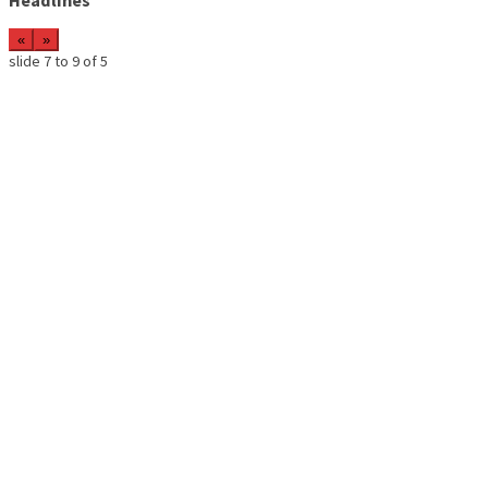
«
»
slide
7 to 9
of 5