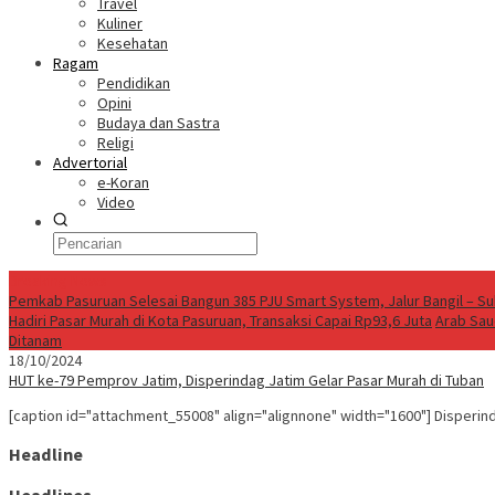
Travel
Kuliner
Kesehatan
Ragam
Pendidikan
Opini
Budaya dan Sastra
Religi
Advertorial
e-Koran
Video
Breaking News
Pemkab Pasuruan Selesai Bangun 385 PJU Smart System, Jalur Bangil – Su
Hadiri Pasar Murah di Kota Pasuruan, Transaksi Capai Rp93,6 Juta
Arab Saud
Ditanam
18/10/2024
HUT ke-79 Pemprov Jatim, Disperindag Jatim Gelar Pasar Murah di Tuban
[caption id="attachment_55008" align="alignnone" width="1600"] Disperi
Headline
Headlines