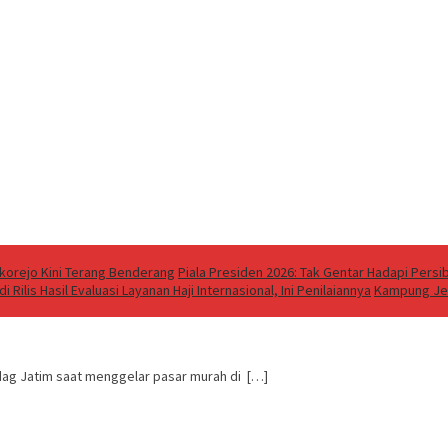
korejo Kini Terang Benderang
Piala Presiden 2026: Tak Gentar Hadapi Persi
i Rilis Hasil Evaluasi Layanan Haji Internasional, Ini Penilaiannya
Kampung Jep
ndag Jatim saat menggelar pasar murah di […]