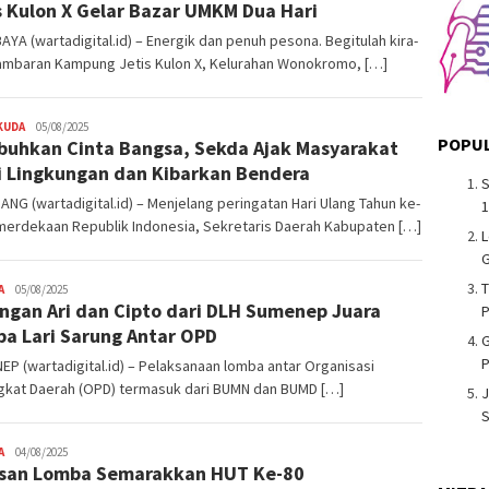
s Kulon X Gelar Bazar UMKM Dua Hari
YA (wartadigital.id) – Energik dan penuh pesona. Begitulah kira-
gambaran Kampung Jetis Kulon X, Kelurahan Wonokromo, […]
KUDA
Admin
05/08/2025
POPUL
uhkan Cinta Bangsa, Sekda Ajak Masyarakat
Warta
Digital
i Lingkungan dan Kibarkan Bendera
S
NG (wartadigital.id) – Menjelang peringatan Hari Ulang Tahun ke-
merdekaan Republik Indonesia, Sekretaris Daerah Kabupaten […]
L
G
T
A
Admin
05/08/2025
ngan Ari dan Cipto dari DLH Sumenep Juara
Warta
Digital
a Lari Sarung Antar OPD
G
P
P (wartadigital.id) – Pelaksanaan lomba antar Organisasi
gkat Daerah (OPD) termasuk dari BUMN dan BUMD […]
J
S
A
Admin
04/08/2025
san Lomba Semarakkan HUT Ke-80
Warta
Digital