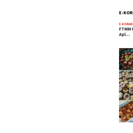
E-KO
E-KORAN
FTMM U
Apl…