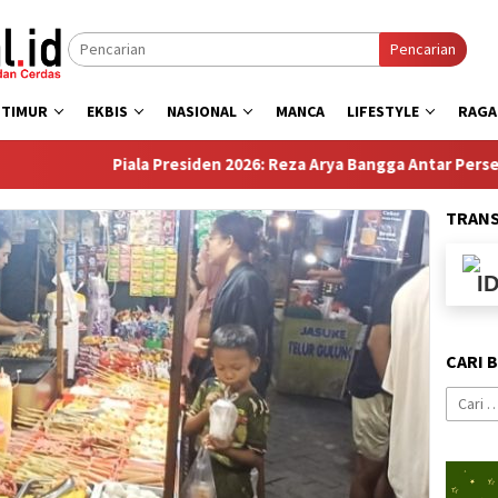
Pencarian
 TIMUR
EKBIS
NASIONAL
MANCA
LIFESTYLE
RAG
ala Presiden 2026: Reza Arya Bangga Antar Persebaya Juara
TRAN
CARI 
Cari
untuk: