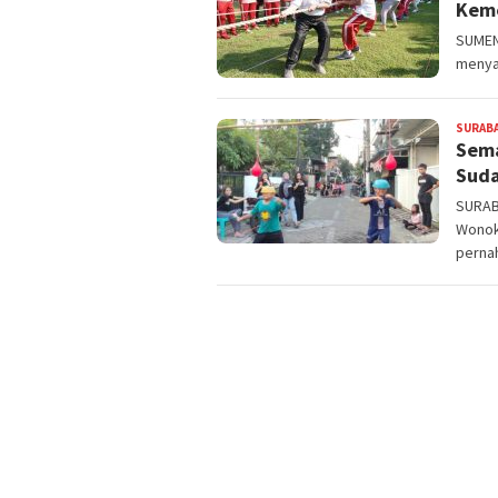
Kem
SUMEN
menya
SURAB
Sema
Suda
SURABA
Wonok
perna