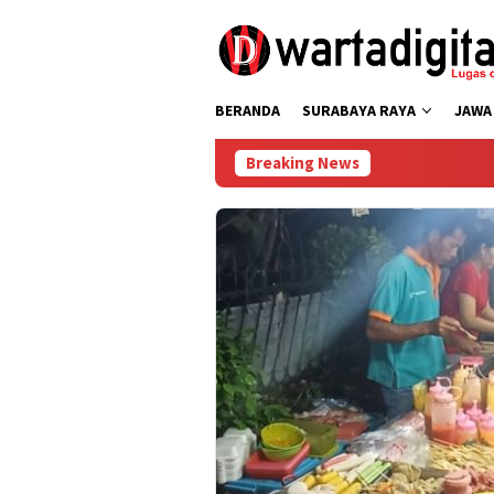
Loncat
ke
konten
BERANDA
SURABAYA RAYA
JAWA
Breaking News
Pi