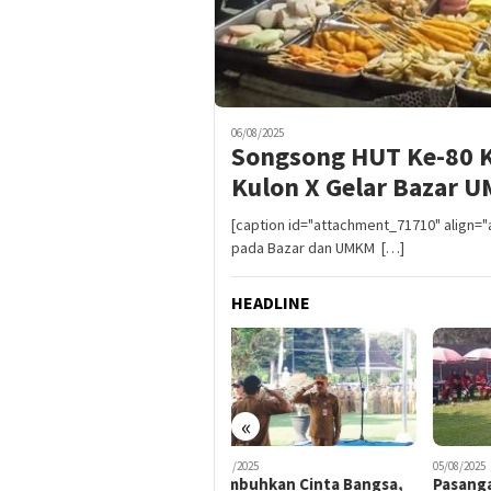
06/08/2025
Songsong HUT Ke-80 
Kulon X Gelar Bazar 
[caption id="attachment_71710" align="
pada Bazar dan UMKM […]
HEADLINE
«
05/08/2025
05/08/2025
04/08/
Tumbuhkan Cinta Bangsa,
Pasangan Ari dan Cipto dari
Bel