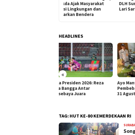
Sekda Ajak Masyarakat
DLH Sumenep Juara Lomba
HUT
Hiasi Lingkungan dan
Lari Sarung Antar OPD
Kibarkan Bendera
HEADLINES
«
la Presiden 2026: Reza
Ayo Manfaatkan Layanan
Gera
a Bangga Antar
Pembebasan Pajak Daerah 1-
Kemb
sebaya Juara
31 Agustus 2026
Madi
Sela
TAG:
HUT KE-80 KEMERDEKAAN RI
SURAB
Song