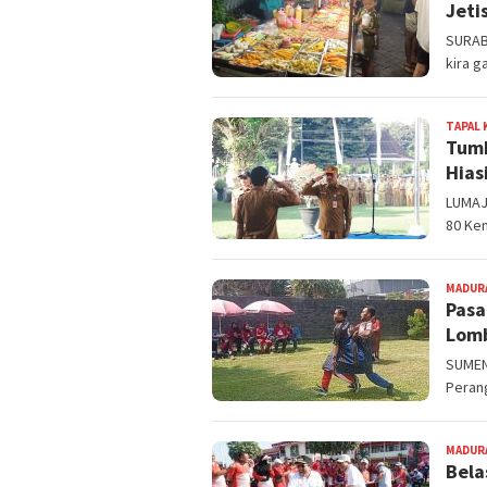
Jeti
SURABA
kira 
TAPAL 
Tumb
Hias
LUMAJA
80 Ke
MADUR
Pasa
Lomb
SUMENE
Peran
MADUR
Bela