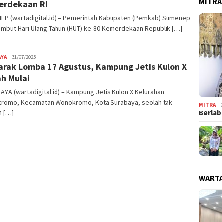
MITRA
erdekaan RI
EP (wartadigital.id) – Pemerintah Kabupaten (Pemkab) Sumenep
mbut Hari Ulang Tahun (HUT) ke-80 Kemerdekaan Republik […]
AYA
Admin
31/07/2025
rak Lomba 17 Agustus, Kampung Jetis Kulon X
Warta
Digital
h Mulai
YA (wartadigital.id) – Kampung Jetis Kulon X Kelurahan
romo, Kecamatan Wonokromo, Kota Surabaya, seolah tak
MITRA
h […]
Berlab
WARTA