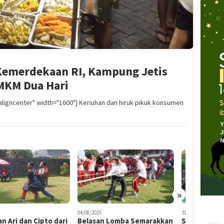
Kemerdekaan RI, Kampung Jetis
UMKM Dua Hari
aligncenter" width="1600"] Keriuhan dan hiruk pikuk konsumen
»
2025
31/07/2025
05/08/2025
asan Lomba Semarakkan
Semarak Lomba 17
Tumbuhk