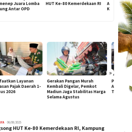
 Ke-80 Kemerdekaan RI
Agustus, Kampung Jetis
Sekda Aj
Kulon X Sudah Mulai
Hiasi Li
Kibarkan
»
kan Pangan Murah
Pelajari Implementasi KPBU
Tekan 
ali Digelar, Pemkot
APJ, Pemkab Kuningan Studi
Temba
un Jaga Stabilitas Harga
Tiru ke Kabupaten Madiun
Terim
ma Agustus
AYA
Admin
06/08/2025
song HUT Ke-80 Kemerdekaan RI, Kampung
Warta
Digital