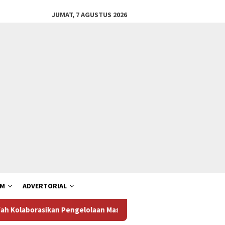
JUMAT, 7 AGUSTUS 2026
AM
ADVERTORIAL
orasikan Pengelolaan Masjid dan Pesantren
Febrie Adri