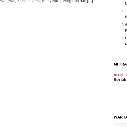
sia (PSSI) Zainudin Amali menyebut peringatan Hari […]
L
T
B
G
P
F
M
MITRA
MITRA
Berlab
WARTA