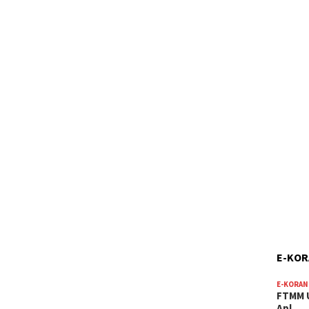
E-KO
E-KORAN
FTMM U
Apl…