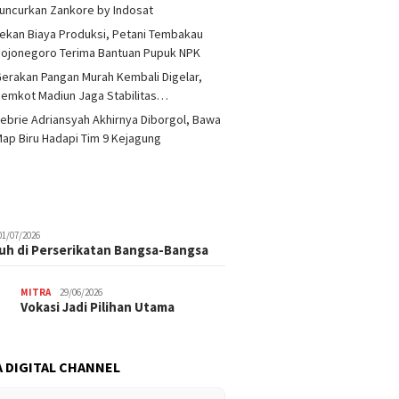
uncurkan Zankore by Indosat
ekan Biaya Produksi, Petani Tembakau
ojonegoro Terima Bantuan Pupuk NPK
erakan Pangan Murah Kembali Digelar,
emkot Madiun Jaga Stabilitas…
ebrie Adriansyah Akhirnya Diborgol, Bawa
ap Biru Hadapi Tim 9 Kejagung
01/07/2026
uh di Perserikatan Bangsa-Bangsa
MITRA
29/06/2026
Vokasi Jadi Pilihan Utama
 DIGITAL CHANNEL