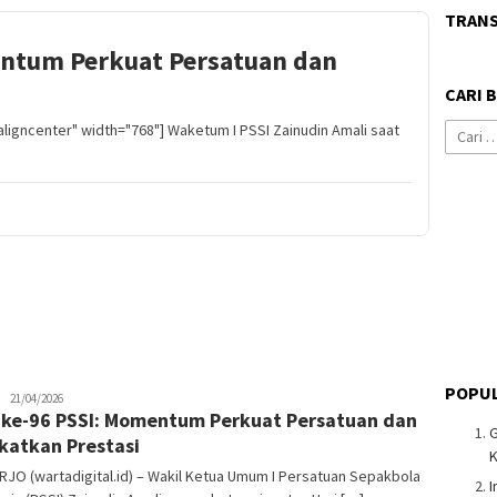
TRAN
ntum Perkuat Persatuan dan
CARI 
aligncenter" width="768"] Waketum I PSSI Zainudin Amali saat
Cari
untuk:
POPUL
Admin
21/04/2026
ke-96 PSSI: Momentum Perkuat Persatuan dan
Warta
Digital
katkan Prestasi
K
JO (wartadigital.id) – Wakil Ketua Umum I Persatuan Sepakbola
I