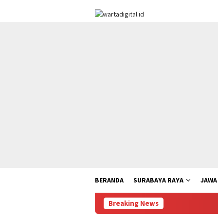
Loncat
ke
konten
BERANDA
SURABAYA RAYA
JAWA
Breaking News