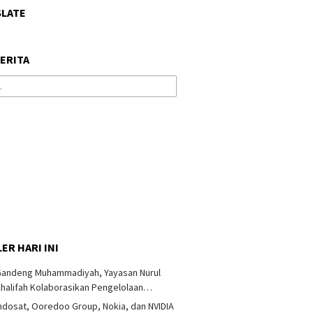
SLATE
BERITA
ER HARI INI
Gandeng Muhammadiyah, Yayasan Nurul
halifah Kolaborasikan Pengelolaan…
ndosat, Ooredoo Group, Nokia, dan NVIDIA