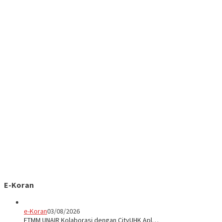
E-Koran
e-Koran
03/08/2026
FTMM UNAIR Kolaborasi dengan CityUHK Apl…