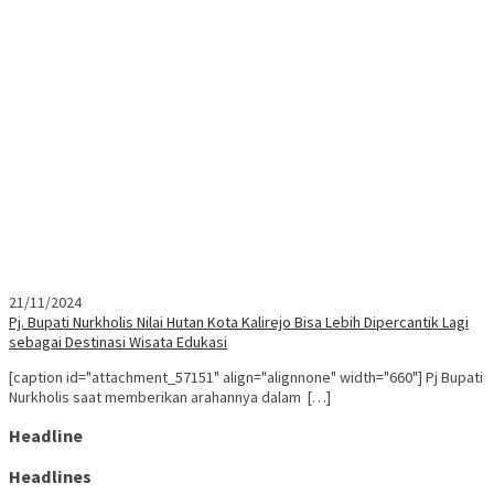
21/11/2024
Pj. Bupati Nurkholis Nilai Hutan Kota Kalirejo Bisa Lebih Dipercantik Lagi
sebagai Destinasi Wisata Edukasi
[caption id="attachment_57151" align="alignnone" width="660"] Pj Bupati
Nurkholis saat memberikan arahannya dalam […]
Headline
Headlines