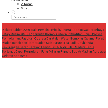
e-Koran
Video
Breaking News
Piala Presiden 2026: Raih Pemain Terbaik, Rivera Pede Bawa Persebaya
Tatap Musim 2026/27
Karhutla Bromo: Gubernur Khofifah Tinjau Proses
Pemadaman, Pastikan Operasi Darat dan Water Bombing Optimal
Perut
Mudah Buncit dan Berat Badan Sulit Turun? Bisa Jadi Tubuh Anda
Kekurangan Serat
Gerakan Langit Biru AHY di Pulau Madura Terus
Berlanjut
Capai Perputaran Uang Miliaran Rupiah, Bupati Madiun Apresiasi
Gelaran Sepasma