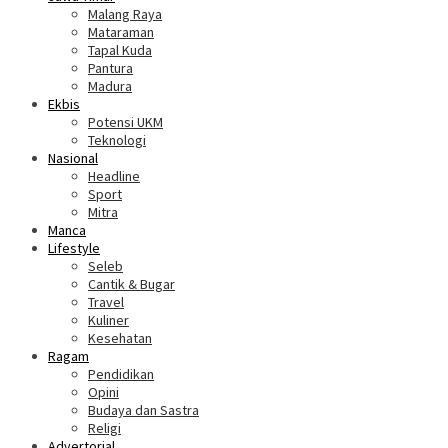
Malang Raya
Mataraman
Tapal Kuda
Pantura
Madura
Ekbis
Potensi UKM
Teknologi
Nasional
Headline
Sport
Mitra
Manca
Lifestyle
Seleb
Cantik & Bugar
Travel
Kuliner
Kesehatan
Ragam
Pendidikan
Opini
Budaya dan Sastra
Religi
Advertorial