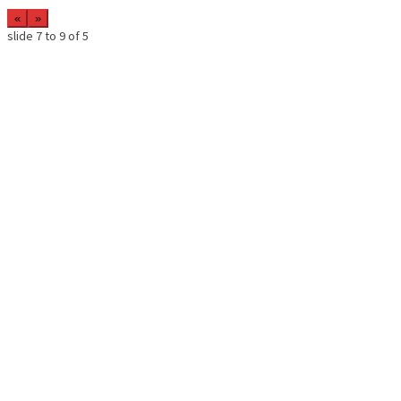
«
»
slide
7 to 9
of 5