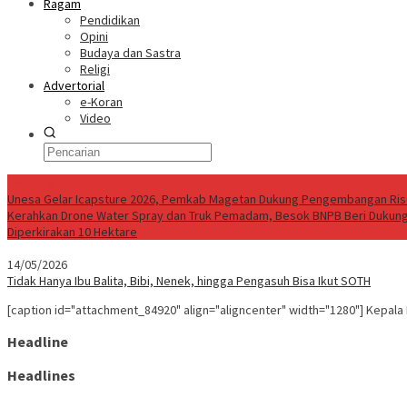
Ragam
Pendidikan
Opini
Budaya dan Sastra
Religi
Advertorial
e-Koran
Video
Breaking News
Unesa Gelar Icapsture 2026, Pemkab Magetan Dukung Pengembangan Rise
Kerahkan Drone Water Spray dan Truk Pemadam, Besok BNPB Beri Dukun
Diperkirakan 10 Hektare
14/05/2026
Tidak Hanya Ibu Balita, Bibi, Nenek, hingga Pengasuh Bisa Ikut SOTH
[caption id="attachment_84920" align="aligncenter" width="1280"] Kepala
Headline
Headlines