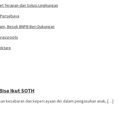
t Terapan dan Solusi Lingkungan
s Persebaya
dam, Besok BNPB Beri Dukungan
 Grassroots
ektare
 Bisa Ikut SOTH
atkan kesabaran dan kepercayaan diri dalam pengasuhan anak, […]