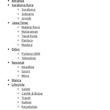
Beranda
Surabaya Raya
Surabaya
Sidoarjo
Gresik
Jawa Timur
Malang Raya
Mataraman
Tapal Kuda
Pantura
Madura
Ekbis
Potensi UKM
Teknologi
Nasional
Headline
Sport
Mitra
Manca
Lifestyle
Seleb
Cantik & Bugar
Travel
Kuliner
Kesehatan