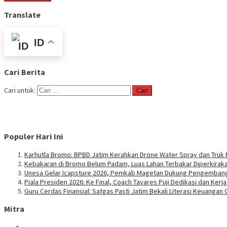
Translate
ID
Cari Berita
Cari untuk:
Populer Hari Ini
Karhutla Bromo: BPBD Jatim Kerahkan Drone Water Spray dan Tr
Kebakaran di Bromo Belum Padam, Luas Lahan Terbakar Diperkirak
Unesa Gelar Icapsture 2026, Pemkab Magetan Dukung Pengemban
Piala Presiden 2026: Ke Final, Coach Tavares Puji Dedikasi dan Ker
Guru Cerdas Finansial: Satgas Pasti Jatim Bekali Literasi Keuangan
Mitra