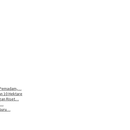
uk Pemadam,…
an 10 Hektare
gan Riset…
ja…
 Guru…