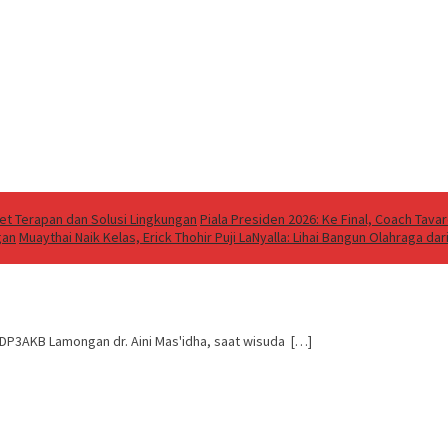
t Terapan dan Solusi Lingkungan
Piala Presiden 2026: Ke Final, Coach Tava
gan
Muaythai Naik Kelas, Erick Thohir Puji LaNyalla: Lihai Bangun Olahraga da
 DP3AKB Lamongan dr. Aini Mas'idha, saat wisuda […]