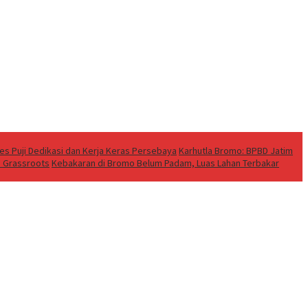
res Puji Dedikasi dan Kerja Keras Persebaya
Karhutla Bromo: BPBD Jatim
ri Grassroots
Kebakaran di Bromo Belum Padam, Luas Lahan Terbakar