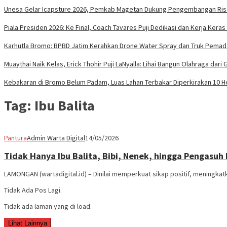
Unesa Gelar Icapsture 2026, Pemkab Magetan Dukung Pengembangan Rise
Piala Presiden 2026: Ke Final, Coach Tavares Puji Dedikasi dan Kerja Kera
Karhutla Bromo: BPBD Jatim Kerahkan Drone Water Spray dan Truk Pema
Muaythai Naik Kelas, Erick Thohir Puji LaNyalla: Lihai Bangun Olahraga dari
Kebakaran di Bromo Belum Padam, Luas Lahan Terbakar Diperkirakan 10 H
Tag:
Ibu Balita
Pantura
Admin Warta Digital
14/05/2026
Tidak Hanya Ibu Balita, Bibi, Nenek, hingga Pengasuh
LAMONGAN (wartadigital.id) – Dinilai memperkuat sikap positif, meningk
Tidak Ada Pos Lagi.
Tidak ada laman yang di load.
Lihat Lainnya