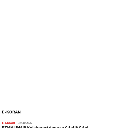
E-KORAN
E-KORAN
03/08/2026
FTMM UNAIR Kolaborasi dengan CityUHK Apl…