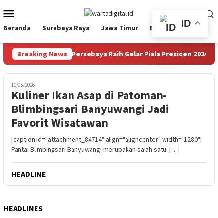
Loncat
Menu
ke
Mobile
ID
konten
Beranda
Surabaya Raya
Jawa Timur
Ekbis
Nasional
ama Adu Penalti, Persebaya Raih Gelar Piala Presiden 2026
Breaking News
10/05/2026
Kuliner Ikan Asap di Patoman-
Blimbingsari Banyuwangi Jadi
Favorit Wisatawan
[caption id="attachment_84714" align="aligncenter" width="1280"]
Pantai Blimbingsari Banyuwangi merupakan salah satu […]
HEADLINE
HEADLINES