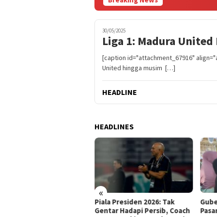
30/05/2025
Liga 1: Madura Unite
[caption id="attachment_67916" align=
United hingga musim […]
HEADLINE
HEADLINES
«
kab Pasuruan Selesai
Piala Presiden 2026: Tak
Gube
gun 385 PJU Smart
Gentar Hadapi Persib, Coach
Pasa