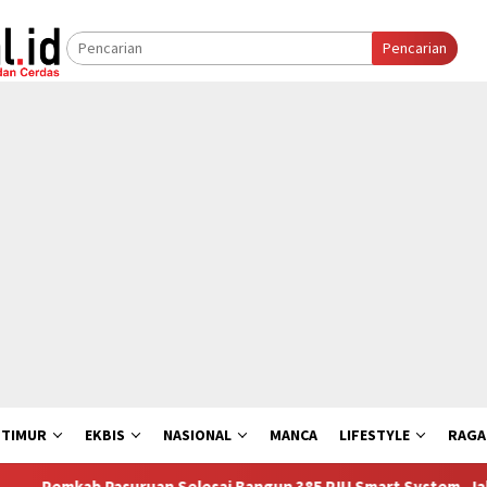
Pencarian
 TIMUR
EKBIS
NASIONAL
MANCA
LIFESTYLE
RAG
ruan Selesai Bangun 385 PJU Smart System, Jalur Bangil – Sukor