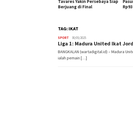
tem, Jalur Bangil –
Tavares Yakin Persebaya Siap
Pasu
orejo Kini Terang
Berjuang di Final
Rp93
nderang
TAG:
IKAT
SPORT
Admin
30/05/2025
Liga 1: Madura United Ikat Jo
Warta
Digital
BANGKALAN (wartadigital.id) – Madura Uni
ialah pemain […]