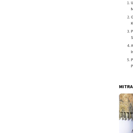
U
G
K
P
S
A
I
P
P
MITRA