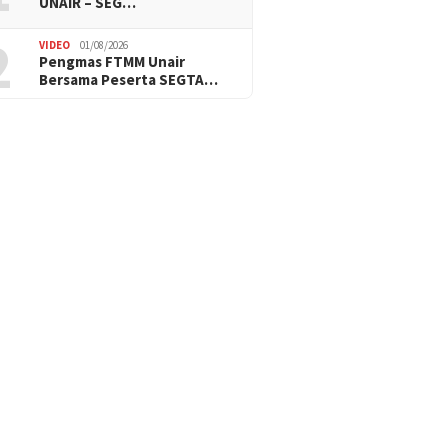
UNAIR – SEG…
2
VIDEO
01/08/2026
Pengmas FTMM Unair
Bersama Peserta SEGTA…