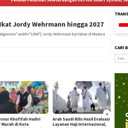
TRAN
d Ikat Jordy Wehrmann hingga 2027
"alignnone" width="1000"] Jordy Wehrmann bertahan di Madura
CARI 
Cari
untuk:
»
rnur Khofifah Hadiri
Arab Saudi Rilis Hasil Evaluasi
Kampu
r Murah di Kota
Layanan Haji Internasional,
Optim