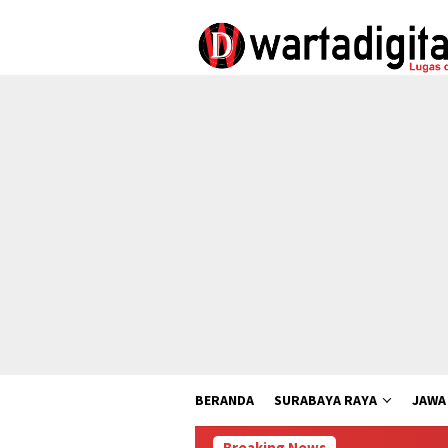
Loncat
ke
konten
BERANDA
SURABAYA RAYA
JAWA
Breaking News
Pemkab Pasu