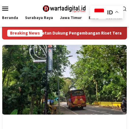
Loncat
Menu
ke
ID
Mobile
konten
Beranda
Surabaya Raya
Jawa Timur
Ekbis
Nasional
 Pemkab Magetan Dukung Pengembangan Riset Terapan dan Solus
Breaking News