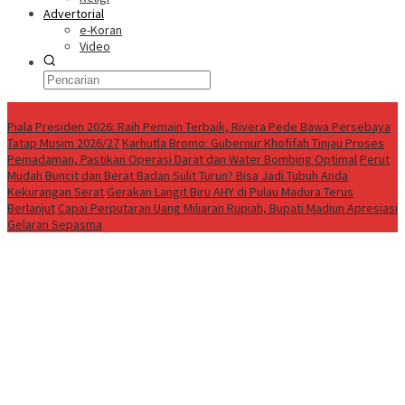
Advertorial
e-Koran
Video
Breaking News
Piala Presiden 2026: Raih Pemain Terbaik, Rivera Pede Bawa Persebaya
Tatap Musim 2026/27
Karhutla Bromo: Gubernur Khofifah Tinjau Proses
Pemadaman, Pastikan Operasi Darat dan Water Bombing Optimal
Perut
Mudah Buncit dan Berat Badan Sulit Turun? Bisa Jadi Tubuh Anda
Kekurangan Serat
Gerakan Langit Biru AHY di Pulau Madura Terus
Berlanjut
Capai Perputaran Uang Miliaran Rupiah, Bupati Madiun Apresiasi
Gelaran Sepasma