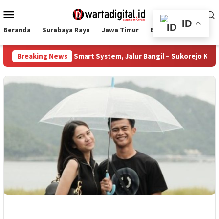
Loncat
Menu
ke
Mobile
ID
konten
Beranda
Surabaya Raya
Jawa Timur
Ekbis
Nasional
n 385 PJU Smart System, Jalur Bangil – Sukorejo Kini Terang Be
Breaking News