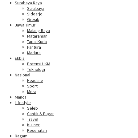
Surabaya Raya
Surabaya
Sidoarjo
Gresik
Jawa Timur
Malang Raya
Mataraman
Tapal Kuda
Pantura
Madura
Ekbis
Potensi UKM
Teknologi
Nasional
Headline
Sport
Mitra
Manca
Lifestyle
Seleb
Cantik & Bugar
Travel
Kuliner
Kesehatan
Ragam