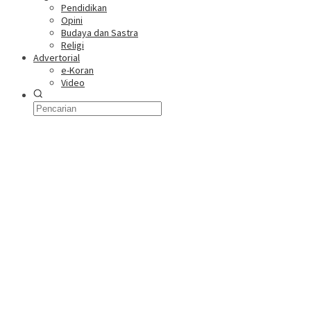
Pendidikan
Opini
Budaya dan Sastra
Religi
Advertorial
e-Koran
Video