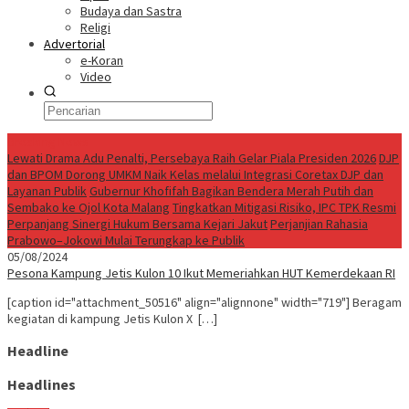
Budaya dan Sastra
Religi
Advertorial
e-Koran
Video
Breaking News
Lewati Drama Adu Penalti, Persebaya Raih Gelar Piala Presiden 2026
DJP
dan BPOM Dorong UMKM Naik Kelas melalui Integrasi Coretax DJP dan
Layanan Publik
Gubernur Khofifah Bagikan Bendera Merah Putih dan
Sembako ke Ojol Kota Malang
Tingkatkan Mitigasi Risiko, IPC TPK Resmi
Perpanjang Sinergi Hukum Bersama Kejari Jakut
Perjanjian Rahasia
Prabowo–Jokowi Mulai Terungkap ke Publik
05/08/2024
Pesona Kampung Jetis Kulon 10 Ikut Memeriahkan HUT Kemerdekaan RI
[caption id="attachment_50516" align="alignnone" width="719"] Beragam
kegiatan di kampung Jetis Kulon X […]
Headline
Headlines