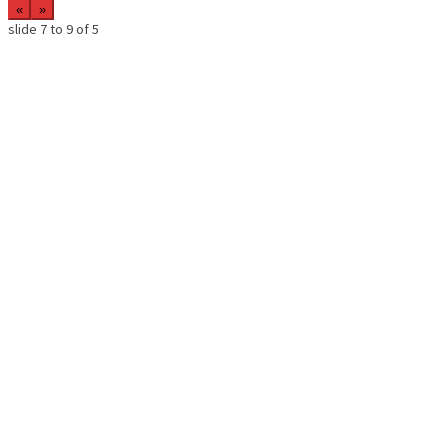
«
»
slide
7 to 9
of 5