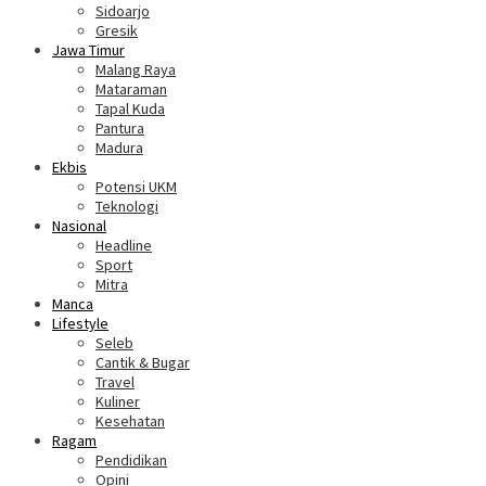
Sidoarjo
Gresik
Jawa Timur
Malang Raya
Mataraman
Tapal Kuda
Pantura
Madura
Ekbis
Potensi UKM
Teknologi
Nasional
Headline
Sport
Mitra
Manca
Lifestyle
Seleb
Cantik & Bugar
Travel
Kuliner
Kesehatan
Ragam
Pendidikan
Opini