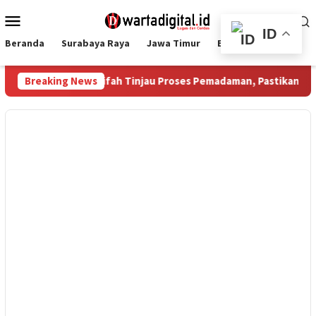
Loncat
Menu
ke
Mobile
ID
konten
Beranda
Surabaya Raya
Jawa Timur
Ekbis
Nasional
Gubernur Khofifah Tinjau Proses Pemadaman, Pastikan Operasi D
Breaking News