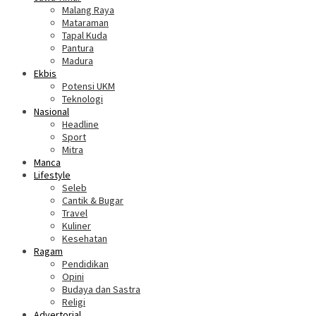
Malang Raya
Mataraman
Tapal Kuda
Pantura
Madura
Ekbis
Potensi UKM
Teknologi
Nasional
Headline
Sport
Mitra
Manca
Lifestyle
Seleb
Cantik & Bugar
Travel
Kuliner
Kesehatan
Ragam
Pendidikan
Opini
Budaya dan Sastra
Religi
Advertorial