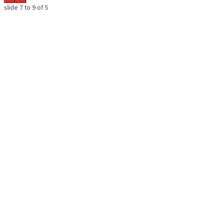
slide
7 to 9
of 5