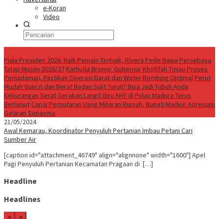
e-Koran
Video
Breaking News
Piala Presiden 2026: Raih Pemain Terbaik, Rivera Pede Bawa Persebaya
Tatap Musim 2026/27
Karhutla Bromo: Gubernur Khofifah Tinjau Proses
Pemadaman, Pastikan Operasi Darat dan Water Bombing Optimal
Perut
Mudah Buncit dan Berat Badan Sulit Turun? Bisa Jadi Tubuh Anda
Kekurangan Serat
Gerakan Langit Biru AHY di Pulau Madura Terus
Berlanjut
Capai Perputaran Uang Miliaran Rupiah, Bupati Madiun Apresiasi
Gelaran Sepasma
21/05/2024
Awal Kemarau, Koordinator Penyuluh Pertanian Imbau Petani Cari
Sumber Air
[caption id="attachment_46749" align="alignnone" width="1600"] Apel
Pagi Penyuluh Pertanian Kecamatan Pragaan di […]
Headline
Headlines
«
»