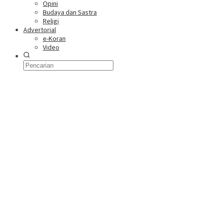
Opini
Budaya dan Sastra
Religi
Advertorial
e-Koran
Video