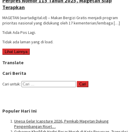
Perpres Nomor 115 Tahun 2025, Magetan Siap
Terapkan
MAGETAN (wartadigital.id) – Makan Bergizi Gratis menjadi program
prioritas nasional yang didukung oleh 17 kementerian/lembaga […]
Tidak Ada Pos Lagi.
Tidak ada laman yang di load.
Lihat Lainnya
Translate
Cari Berita
Cari untuk:
Populer Hari Ini
Unesa Gelar Icapsture 2026, Pemkab Magetan Dukung
Pengembangan Riset…
Gubernur Khofifah Hadiri Pasar Murah di Kota Pasuruan, Transaksi