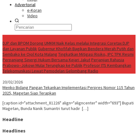
Advertorial
e-Koran
Video
Breaking News
DJP dan BPOM Dorong UMKM Naik Kelas melalui Integrasi Coretax DJP
dan Layanan Publik
Gubernur Khofifah Bagikan Bendera Merah Putih dan
Sembako ke Ojol Kota Malang
Tingkatkan Mitigasi Risiko, IPC TPK Resmi
Perpanjang Sinergi Hukum Bersama Kejari Jakut
Perjanjian Rahasia
Prabowo–Jokowi Mulai Terungkap ke Publik
Profesor ITS Kembangkan
Telekomunikasi Lewat Pemodelan Gelombang Radio
20/02/2026
Menko Bidang Pangan Tekankan Implementasi Perpres Nomor 115 Tahun
2025, Magetan Siap Terapkan
[caption id="attachment_81226" align="aligncenter" width="693"] Bupati
Magetan, Bunda Nanik Sumantri turut hadir […]
Headline
Headlines