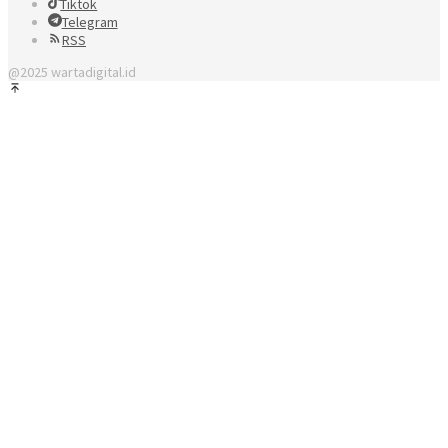
Tiktok
Telegram
RSS
@2025 wartadigital.id