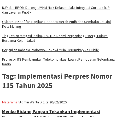
DJP dan BPOM Dorong UMKM Naik Kelas melalui Integrasi Coretax DJP
dan Layanan Publik
Gubernur Khofifah Bagikan Bendera Merah Putih dan Sembako ke Ojol
Kota Malang
Tingkatkan Mitigasi Risiko, IPC TPK Resmi Perpanjang Sinergi Hukum
Bersama Kejari Jakut
Perjanjian Rahasia Prabowo–Jokowi Mulai Terungkap ke Publik
Profesor ITS Kembangkan Telekomunikasi Lewat Pemodelan Gelombang
Radio
Tag:
Implementasi Perpres Nomor
115 Tahun 2025
Mataraman
Admin Warta Digital
20/02/2026
Menko Bidang Pangan Tekankan Implementasi