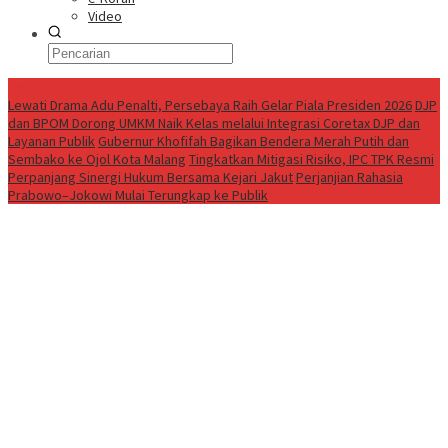
Video
Breaking News
Lewati Drama Adu Penalti, Persebaya Raih Gelar Piala Presiden 2026
DJP
dan BPOM Dorong UMKM Naik Kelas melalui Integrasi Coretax DJP dan
Layanan Publik
Gubernur Khofifah Bagikan Bendera Merah Putih dan
Sembako ke Ojol Kota Malang
Tingkatkan Mitigasi Risiko, IPC TPK Resmi
Perpanjang Sinergi Hukum Bersama Kejari Jakut
Perjanjian Rahasia
Prabowo–Jokowi Mulai Terungkap ke Publik