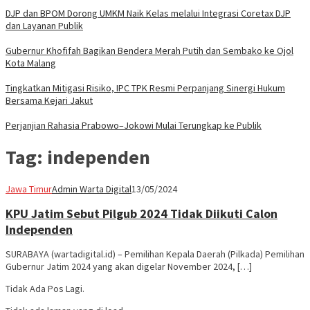
DJP dan BPOM Dorong UMKM Naik Kelas melalui Integrasi Coretax DJP
dan Layanan Publik
Gubernur Khofifah Bagikan Bendera Merah Putih dan Sembako ke Ojol
Kota Malang
Tingkatkan Mitigasi Risiko, IPC TPK Resmi Perpanjang Sinergi Hukum
Bersama Kejari Jakut
Perjanjian Rahasia Prabowo–Jokowi Mulai Terungkap ke Publik
Tag:
independen
Jawa Timur
Admin Warta Digital
13/05/2024
KPU Jatim Sebut Pilgub 2024 Tidak Diikuti Calon
Independen
SURABAYA (wartadigital.id) – Pemilihan Kepala Daerah (Pilkada) Pemilihan
Gubernur Jatim 2024 yang akan digelar November 2024, […]
Tidak Ada Pos Lagi.