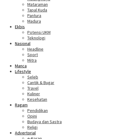
Mataraman
Tapal Kuda
Pantura
Madura
Ekbis
Potensi UKM
Teknologi
Nasional
Headline
Sport
Mitra
Manca
Lifestyle
Seleb
Cantik & Bugar
Travel
Kuliner
Kesehatan
Ragam
Pendidikan
Opini
Budaya dan Sastra
Religi
Advertorial
e-Koran