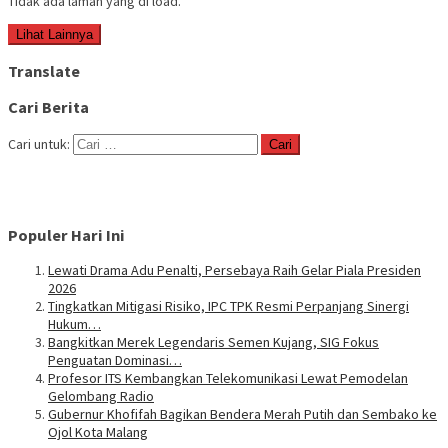
Tidak ada laman yang di load.
Lihat Lainnya
Translate
Cari Berita
Cari untuk:
Populer Hari Ini
Lewati Drama Adu Penalti, Persebaya Raih Gelar Piala Presiden
2026
Tingkatkan Mitigasi Risiko, IPC TPK Resmi Perpanjang Sinergi
Hukum…
Bangkitkan Merek Legendaris Semen Kujang, SIG Fokus
Penguatan Dominasi…
Profesor ITS Kembangkan Telekomunikasi Lewat Pemodelan
Gelombang Radio
Gubernur Khofifah Bagikan Bendera Merah Putih dan Sembako ke
Ojol Kota Malang