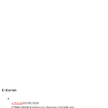
E-Koran
e-Koran
03/08/2026
FTMM UNAIR Kolaborasi dengan CityUHK Apl…