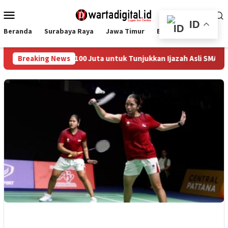
Loncat
Menu
ke
Mobile
ID
konten
Beranda
Surabaya Raya
Jawa Timur
Ekbis
Nasional
 Sayembara Rp 100 Juta untuk Tunjukkan Ijazah Asli SMA Gibran
Breaking News