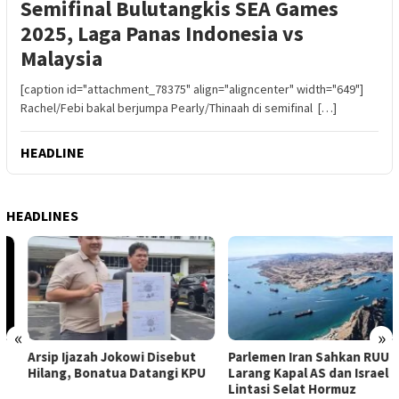
Semifinal Bulutangkis SEA Games
2025, Laga Panas Indonesia vs
Malaysia
[caption id="attachment_78375" align="aligncenter" width="649"]
Rachel/Febi bakal berjumpa Pearly/Thinaah di semifinal […]
HEADLINE
HEADLINES
«
»
Arsip Ijazah Jokowi Disebut
Parlemen Iran Sahkan RUU
Hilang, Bonatua Datangi KPU
Larang Kapal AS dan Israel
Lintasi Selat Hormuz