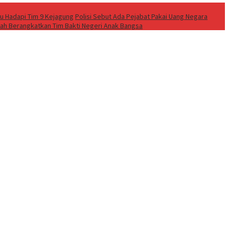
ru Hadapi Tim 9 Kejagung
Polisi Sebut Ada Pejabat Pakai Uang Negara
fah Berangkatkan Tim Bakti Negeri Anak Bangsa