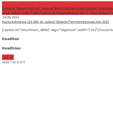
Breaking News
Gandeng Muhammadiyah, Yayasan Nurul Khalifah Kolaborasikan Pengelola
untuk Sebar Hoaks
Polisi Periksa 28 Pegiat Medsos dari 37 Akun Diduga 
24/06/2024
Kuota Indonesia 221.000, Ini Jadwal Tahapan Penyelenggaraan Haji 2025
[caption id="attachment_48692" align="alignnone" width="1352"] Konsul Ha
Headline
Headlines
«
»
slide
7 to 9
of 5