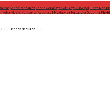
an Masjid dan Pesantren
Febrie Adriansyah Akhirnya Diborgol, Bawa Map Bi
Penyebar Hoaks Kerusuhan Agustus, 9 Ditetapkan Tersangka
Gubernur Khofi
ji KJRI Jeddah Nasrullah […]