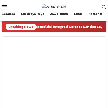
Loncat
Menu
ke
Mobile
konten
Beranda
Surabaya Raya
Jawa Timur
Ekbis
Nasional
ong UMKM Naik Kelas melalui Integrasi Coretax DJP dan Layanan 
Breaking News