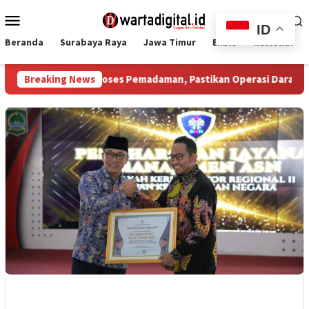
Loncat
Menu
ke
ID
Mobile
konten
Beranda
Surabaya Raya
Jawa Timur
Ekbis
Nasional
Tinjau Proses Pemadaman, Pastikan Operasi Darat dan Water Bo
Breaking News