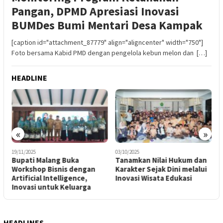
Pangan, DPMD Apresiasi Inovasi
BUMDes Bumi Mentari Desa Kampak
[caption id="attachment_87779" align="aligncenter" width="750"]
Foto bersama Kabid PMD dengan pengelola kebun melon dan […]
HEADLINE
«
»
19/11/2025
03/10/2025
2
Bupati Malang Buka
Tanamkan Nilai Hukum dan
I
Workshop Bisnis dengan
Karakter Sejak Dini melalui
S
Artificial Intelligence,
Inovasi Wisata Edukasi
A
Inovasi untuk Keluarga
HEADLINES