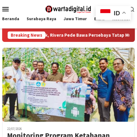
Loncat
Menu
ke
ID
Mobile
konten
Beranda
Surabaya Raya
Jawa Timur
Ekbis
Nasional
emain Terbaik, Rivera Pede Bawa Persebaya Tatap Musim 2026/27
Breaking News
22/07/2026
Monitoring Program Ketahanan