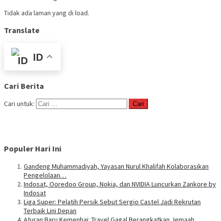
Tidak ada laman yang di load.
Translate
ID
Cari Berita
Cari untuk:
Populer Hari Ini
Gandeng Muhammadiyah, Yayasan Nurul Khalifah Kolaborasikan
Pengelolaan…
Indosat, Ooredoo Group, Nokia, dan NVIDIA Luncurkan Zankore by
Indosat
Liga Super: Pelatih Persik Sebut Sergio Castel Jadi Rekrutan
Terbaik Lini Depan
Aturan Baru Kemenhaj: Travel Gagal Berangkatkan Jemaah