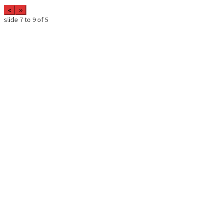
«
»
slide
7 to 9
of 5