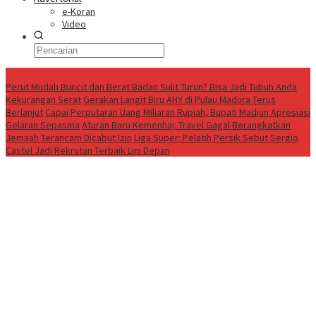
e-Koran
Video
Breaking News
Perut Mudah Buncit dan Berat Badan Sulit Turun? Bisa Jadi Tubuh Anda
Kekurangan Serat
Gerakan Langit Biru AHY di Pulau Madura Terus
Berlanjut
Capai Perputaran Uang Miliaran Rupiah, Bupati Madiun Apresiasi
Gelaran Sepasma
Aturan Baru Kemenhaj: Travel Gagal Berangkatkan
Jemaah Terancam Dicabut Izin
Liga Super: Pelatih Persik Sebut Sergio
Castel Jadi Rekrutan Terbaik Lini Depan