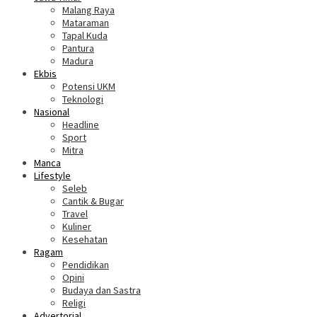
Malang Raya
Mataraman
Tapal Kuda
Pantura
Madura
Ekbis
Potensi UKM
Teknologi
Nasional
Headline
Sport
Mitra
Manca
Lifestyle
Seleb
Cantik & Bugar
Travel
Kuliner
Kesehatan
Ragam
Pendidikan
Opini
Budaya dan Sastra
Religi
Advertorial